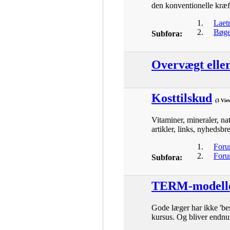
den konventionelle kræf
Laetr
Bøger
Subfora:
Overvægt elle
Kosttilskud
(3 Vie
Vitaminer, mineraler, na
artikler, links, nyhedsb
Foru
Foru
Subfora:
TERM-modell
Gode læger har ikke 'be
kursus. Og bliver endnu