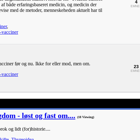
4
 af både erfaringsbaseret medicin, og medicin der
EMNE
bevise med de metoder, menneskeheden aktuelt har til
iner
,
vacciner
cciner før og nu. Ikke for eller mod, men om.
23
EMNE
vacciner
om - løst og fast om....
(18 Viewing)
brok og lidt (for)historie....
kifte, Thyreoidea
,