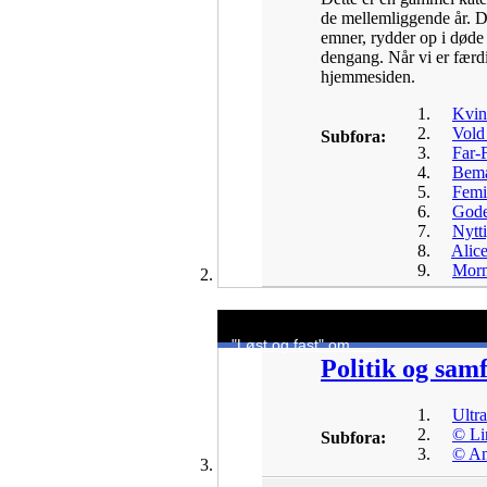
de mellemliggende år. De
emner, rydder op i døde
dengang. Når vi er færdi
hjemmesiden.
Kvin
Vold
Subfora:
Far-
Bemæ
Femi
Gode
Nytt
Alice
Morm
"Løst og fast" om......
Politik og sam
Ultr
© Li
Subfora:
© An