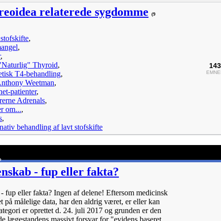
hyreoidea relaterede sygdomme
(9
stofskifte
,
angel
,
r
,
Naturlig" Thyroid
,
143
etisk T4-behandling
,
EMNE
Anthony Weetman
,
net-patienter
,
rerne Adrenals
,
r om...
,
s
,
nativ behandling af lavt stofskifte
?
nskab - fup eller fakta?
- fup eller fakta? Ingen af delene! Eftersom medicinsk
 på målelige data, har den aldrig været, er eller kan
tegori er oprettet d. 24. juli 2017 og grunden er den
ede lægestandens massivt forsvar for "evidens baseret