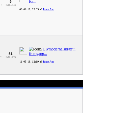
for...
5
R
INDLÆG
08-01-18,
23:05
af
Tante Ana
Livmoderhalskræft i
fremgang...
51
R
INDLÆG
11-05-18,
12:19
af
Tante Ana