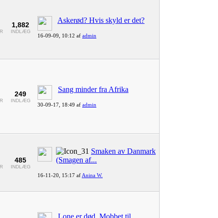
Askerød? Hvis skyld er det?
1,882
R
INDLÆG
16-09-09,
10:12
af
admin
Sang minder fra Afrika
249
R
INDLÆG
30-09-17,
18:49
af
admin
Smaken av Danmark
(Smagen af...
485
R
INDLÆG
16-11-20,
15:17
af
Anina W.
Lone er død. Mobbet til...