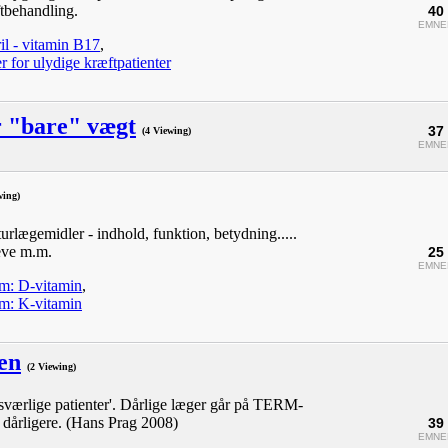
tbehandling.
40
EMNE
il - vitamin B17
,
 for ulydige kræftpatienter
r "bare" vægt
37
(4 Viewing)
EMNE
wing)
turlægemidler - indhold, funktion, betydning.....
reve m.m.
25
EMNE
m: D-vitamin
,
m: K-vitamin
en
(2 Viewing)
sværlige patienter'. Dårlige læger går på TERM-
 dårligere. (Hans Prag 2008)
39
EMNE