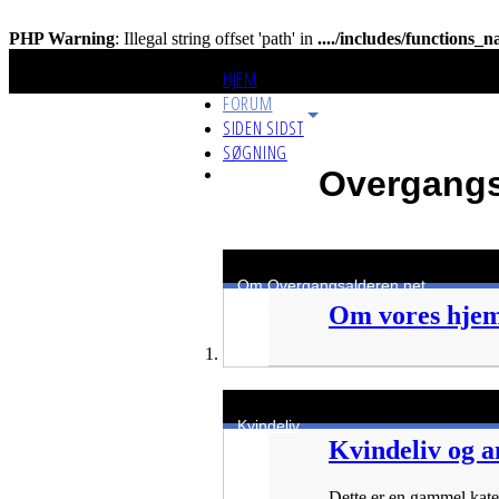
PHP Warning
: Illegal string offset 'path' in
..../includes/functions_
HJEM
FORUM
SIDEN SIDST
SØGNING
Overgangs
Om Overgangsalderen.net
Om vores hje
Kvindeliv
Kvindeliv og a
Dette er en gammel katego