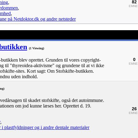
82
ning
,
EMNE
erdommen
,
omhed
,
ane på Netdoktor.dk og andre netsteder
-butikken
(1 Viewing)
0
e-butikken blev oprettet. Grunden til vores copyright-
EMNE
g til "thyreoidea-aktivisme" og grundene til at vi ikke
tofskifte-sites. Kort sagt: Om Stofskifte-butikken.
endnu uden indhold.
ing)
vedårsagen til skadet stofskifte, også det autoimmune.
ationen om jod kunne læses her. Oprettet d. 19.
26
EMNE
r
,
 i plastfyldninger og i andre dentale materialer