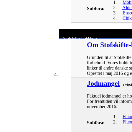
Mob
Ald
Subfora:
Ens
Chik
Stofskifte-butikken
Om Stofskifte
Grunden til at Stofskift
forbehold. Vores holdnin
linker til andre danske s
Oprettet i maj 2016 og 
Jodmangel
(1 View
Faktuel jodmangel er ho
For fremtiden vil inform
november 2016.
Fluo
Fluor
Subfora: