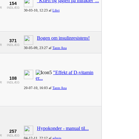
"Kræft og jagten på mirakler"...
154
R
INDLÆG
30-03-10,
12:23
af
Libri
Bogen om insulinresistens!
371
R
INDLÆG
30-05-09,
23:27
af
Tante Ana
"Effekt af D-vitamin
er...
108
R
INDLÆG
20-07-10,
16:03
af
Tante Ana
Hypokonder - manual til...
257
R
INDLÆG
04-12-11,
22:12
af
admin