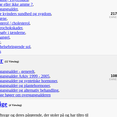
 eller ikke amme ?
,
gangsalder
,
e kvinders sundhed og sygdom
,
217
EMNE
ræne
,
terol / cholesterol
,
trochokskader
,
sølv i tænderne
,
angel
,
r
,
helsebringende sol
,
s
er
(12 Viewing)
gangsalder - generelt
,
108
gangsalder Arkiv 1999 - 2005
,
EMNE
gangsalder og syntetiske hormoner
,
gangsalder og plantehormoner
,
gangsalder og alternativ behandling
,
ige bøger om overgangsalderen
ige
(4 Viewing)
syge og deres pårørende, der stoler på og har tiltro til