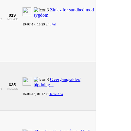
Zink - for sundhed mod
sygdom
919
R
INDLÆG
19-07-17,
16:29
af
Libri
Overgangsalder/
blødning...
635
R
INDLÆG
16-04-18,
01:12
af
Tante Ana