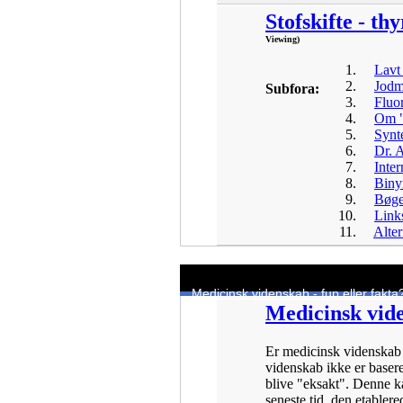
Stofskifte - t
Viewing)
Lavt 
Jodm
Subfora:
Fluo
Om "
Synt
Dr. 
Inter
Biny
Bøge
Link
Alter
Medicinsk videnskab - fup eller fakta
Medicinsk vide
Er medicinsk videnskab 
videnskab ikke er baseret
blive "eksakt". Denne ka
seneste tid, den etabler