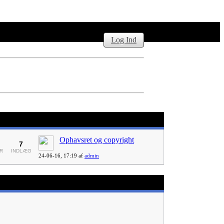
Log Ind
Ophavsret og copyright
7
R
INDLÆG
24-06-16,
17:19
af
admin