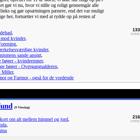
t gør vi nu, hvor vi stille og roligt gennemgår alle
 links og gør opsætningen pænere, end det var muligt
ge her, fortsætter vi med at rydde op på resten af
133
dehad
,
EMNE
 mod kvinder
,
Forening
,
rkelsesværdige kvinder
,
nismens sande ansigt
,
 bøger - kvindeemner
,
ige bøger - Overgangsalderen
,
 Miller
,
or og Farmor - også for de vordende
fund
(9 Viewing)
216
akort om alt mellem himmel og jord
,
EMNE
nda
,
ina