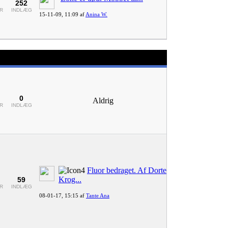
252
R
INDLÆG
15-11-09,
11:09
af
Anina W.
0
Aldrig
R
INDLÆG
Fluor bedraget. Af Dorte
Krog...
59
R
INDLÆG
08-01-17,
15:15
af
Tante Ana