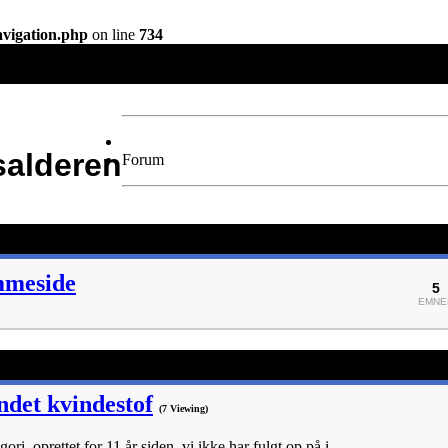
navigation.php
on line
734
alderen
Forum
mmeside
5
EMNE
ndet kvindestof
(7 Viewing)
ri, oprettet for 11 år siden, vi ikke har fulgt op på i