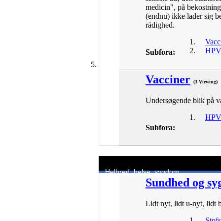
medicin", på bekostning
(endnu) ikke lader sig 
rådighed.
Vacc
HPV-
Subfora:
Vacciner
(3 Viewing)
Undersøgende blik på va
HPV-
Subfora:
Helbred, helse, sygdom
Sundhed og sygd
Lidt nyt, lidt u-nyt, lidt 
Stofs