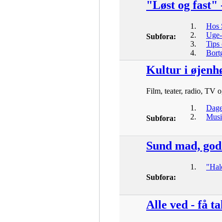
"Løst og fast"
Hos 
Uge-
Subfora:
Tips 
Bort
Kultur i øjenhø
Film, teater, radio, TV 
Dage
Musi
Subfora:
Sund mad, god
"Hal
Subfora:
Alle ved - få t