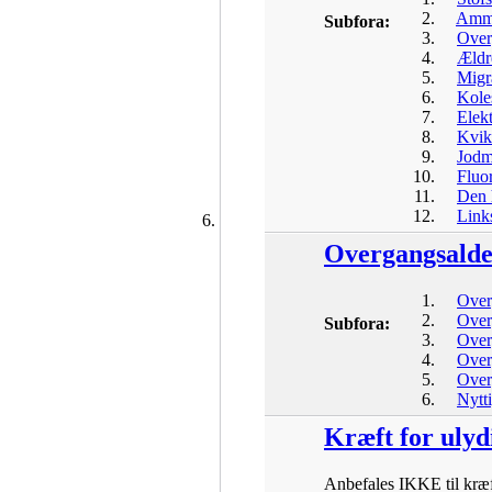
Amme
Subfora:
Over
Ældr
Mig
Koles
Elek
Kvik
Jodm
Fluo
Den 
Link
Overgangsald
Over
Over
Subfora:
Over
Over
Over
Nytt
Kræft for ulyd
Anbefales IKKE til kræft