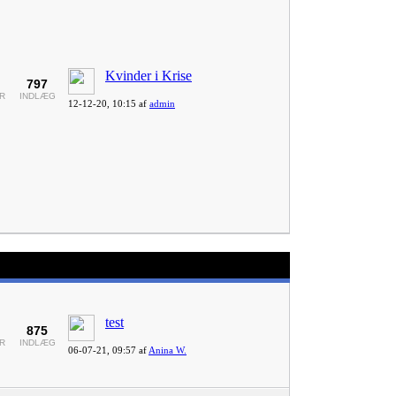
Kvinder i Krise
797
R
INDLÆG
12-12-20,
10:15
af
admin
test
875
R
INDLÆG
06-07-21,
09:57
af
Anina W.