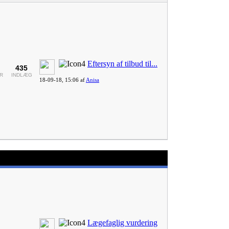
Eftersyn af tilbud til...
435
R
INDLÆG
18-09-18,
15:06
af
Anisa
Lægefaglig vurdering