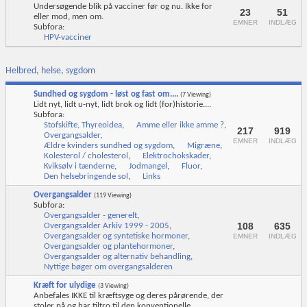
Undersøgende blik på vacciner før og nu. Ikke for
23
51
eller mod, men om.
EMNER
INDLÆG
Subfora:
HPV-vacciner
Helbred, helse, sygdom
Sundhed og sygdom - løst og fast om....
(7 Viewing)
Lidt nyt, lidt u-nyt, lidt brok og lidt (for)historie....
Subfora:
Stofskifte, Thyreoidea
,
Amme eller ikke amme ?
,
217
919
Overgangsalder
,
EMNER
INDLÆG
Ældre kvinders sundhed og sygdom
,
Migræne
,
Kolesterol / cholesterol
,
Elektrochokskader
,
Kviksølv i tænderne
,
Jodmangel
,
Fluor
,
Den helsebringende sol
,
Links
Overgangsalder
(119 Viewing)
Subfora:
Overgangsalder - generelt
,
108
635
Overgangsalder Arkiv 1999 - 2005
,
Overgangsalder og syntetiske hormoner
,
EMNER
INDLÆG
Overgangsalder og plantehormoner
,
Overgangsalder og alternativ behandling
,
Nyttige bøger om overgangsalderen
Kræft for ulydige
(3 Viewing)
Anbefales IKKE til kræftsyge og deres pårørende, der
stoler på og har tiltro til den konventionelle