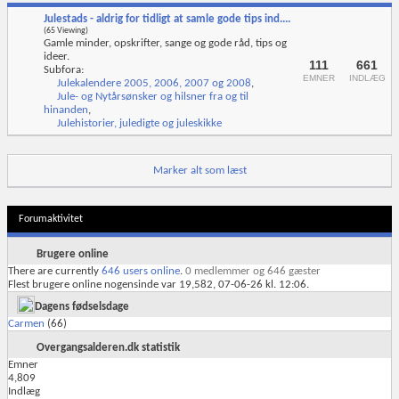
Julestads - aldrig for tidligt at samle gode tips ind....
(65 Viewing)
Gamle minder, opskrifter, sange og gode råd, tips og
ideer.
111
661
Subfora:
EMNER
INDLÆG
Julekalendere 2005, 2006, 2007 og 2008
,
Jule- og Nytårsønsker og hilsner fra og til
hinanden
,
Julehistorier, juledigte og juleskikke
Marker alt som læst
Forumaktivitet
Brugere online
There are currently
646 users online
.
0 medlemmer og 646 gæster
Flest brugere online nogensinde var 19,582, 07-06-26 kl. 12:06.
Dagens fødselsdage
Carmen
(66)
Overgangsalderen.dk statistik
Emner
4,809
Indlæg