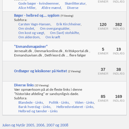
EMNER
INDLÆG
Gode bøger - kvindeemner
,
Skønlitteratur
,
Alice Miller
,
Ældre mænd
,
Diverse
Bøger - helbred og.... sygdom
(9 Viewing)
Subfora:
120
382
Carsten Vagn-Hansen
,
Erik Kirchheiner
,
Om sindet
,
Om overgangsalder
,
EMNER
INDLÆG
Om kost og vægt
,
Om (lavt) stofskifte
,
Om alderdom
,
Om kræft
"Enmandsmagasiner"
5
19
Jernesalt.dk , Denmarkonline.dk , Kritiskportal.dk ,
EMNER
INDLÆG
Enmandsavisen.dk , Detfrieord.dk ... flere følger
37
38
Ordbøger og leksikoner på Nettet
(2 Viewing)
EMNER
INDLÆG
Diverse links
(10 Viewing)
Vær opmærksom på at de fleste links i denne
"historiske afdeling" er sandsynligvis døde.
85
169
Subfora:
EMNER
INDLÆG
Blandede - Links
,
Politik - Links
,
Viden - Links
,
Barsk hverdag - Links
,
Helbredsrelateret - Links
,
Helbred og tænder - Links
Julen og Nytår 2005, 2006, 2007 og 2008