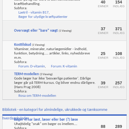
40
154
kræftbehandling.
EMNER
INDLÆG
Subfora:
Laetril - vitamin B17
,
Bøger for ulydige kræftpatienter
37
371
Overvægt eller "bare" vægt
(1 Viewing)
EMNER
INDLÆG
Kosttilskud
(1 Viewing)
Vitaminer, mineraler, naturlægemidler - indhold,
25
108
funktion, betydning..... artikler, links, nyhedsbreve
m.m.
EMNER
INDLÆG
Subfora:
Forum: D-vitamin
,
Forum: K-vitamin
TERM-modellen
(3 Viewing)
Gode læger har ikke 'besværlige patienter'. Dårlige
39
257
læger går på TERM-kursus. Og bliver endnu dårligere.
(Hans Prag 2008)
EMNER
INDLÆG
Subfora:
Rosa om TERM-modellen
Bibliotek - en kategori for almindelige, ukrukkede og tænksomme
hverdagskvinder
Bøger vi har læst, læser eller bør (?) læse
Uhøjtidelig "snak" om bøger os imellem....
88
289
Subfora: