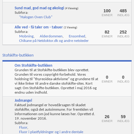
Sund mad, god mad og økologi
(4 Viewing)
100
485
Subfora:
EMNER
INDLÆG
"Halogen Oven Club"
Alle ved - få taler om - tabuer
(1 Viewing)
82
252
Subfora:
Mobning
,
Alderdommen
,
Ensomhed
,
EMNER
INDLÆG
Chikane på Netdoktor.dk og andre netsteder
Stofskifte-butikken
Om Stofskifte-butikken
Grunden til at Stofskifte-butikken blev oprettet.
Grunden til vores copyright-forbehold. Vores
0
0
holdning til "thyreoidea-aktivisme" og grundene til at
EMNER
INDLÆG
vi ikke linker til andre danske stofskifte-sites. Kort
sagt: Om Stofskifte-butikken. Oprettet i maj 2016 og
endnu uden indhold.
Jodmangel
Faktuel jodmangel er hovedårsagen til skadet
stofskifte, også det autoimmune. For fremtiden vil
informationen om jod kunne læses her. Oprettet d.
26
59
19. november 2016.
EMNER
INDLÆG
Subfora:
Fluor
,
Fluor i plastfyldninger og i andre dentale