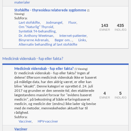
materialer
Stofskifte - thyreoidea relaterede sygdomme
(1
Viewing)
Subfora:
Lavt stofskifte
,
Jodmangel
,
Fluor
,
143
435
Om "Naturlig" Thyroid
,
EMNER
INDLÆG
Syntetisk T4-behandling
,
Dr. Anthony Weetman
,
Internet-patienter
,
Binyrerne Adrenals
,
Bøger om...
,
Links
,
Alternativ behandling af lavt stofskifte
Medicinsk videnskab - fup eller fakta?
Medicinsk videnskab - fup eller fakta?
(1 Viewing)
Er medicinsk videnskab - fup eller fakta? Ingen af
delene! Eftersom medicinsk videnskab ikke er baseret
på målelige data, har den aldrig været, er eller kan
blive "eksakt". Denne kategori er oprettet d. 24. juli
2017 og grunden er den seneste tid, den etablerede
4
5
lægestandens massivt forsvar for "evidens baseret
EMNER
INDLÆG
medicin", på bekostning af både erfaringsbaseret
medicin, og medicin der (endnu) ikke lader sig bevise
med de metoder, menneskeheden aktuelt har til
rådighed.
Subfora:
Vacciner
,
HPV-vacciner
Vacciner