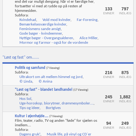
end det var muligt dengang. Når vi er færdige her,
fortsætter vi med at rydde op på resten af
133
797
hjemmesiden.
EMNER
INDLÆG
Subfora:
Kvindehad
,
Vold mod kvinder
,
Far-Forening
,
Bemærkelsesværdige kvinder
,
Feminismens sande ansigt
,
Gode bøger - kvindeemner
,
Nyttige bøger - Overgangsalderen
,
Alice Miller
,
Mormor og Farmor - også for de vordende
"Løst og fast" om......
Politik og samfund
(7 Viewing)
216
875
Subfora:
Ultrakort om alt mellem himmel og jord
,
EMNER
INDLÆG
© Linda
,
© Anina
"Løst og fast" - blandet landhandel
(17 Viewing)
Subfora:
245
1,882
Hos Sol
,
EMNER
INDLÆG
Uge-horoskop, biorytmer, drømmesymboler....
,
Tips og ideer
,
Bortgives
Kultur i øjenhøjde....
(7 Viewing)
Film, teater, radio, TV og anden "føde" for sjælen os
94
249
imellem....
EMNER
INDLÆG
Subfora:
Dagens gruk!
,
Musik life, på vinyl og CD`er