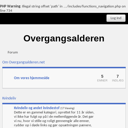
PHP Warning
: Illegal string offset 'path' in
..../includes/functions_navigation.php
on
line
734
Log Ind
Overgangsalderen
Forum
Om Overgangsalderen.net
5
7
Om vores hjemmeside
EMNER
INDLÆG
Kvindeliv
Kvindeliv og andet kvindestof
(17 Viewing)
Dette er en gammel kategori, oprettet for 11 år siden,
vi ikke har fulgt op på i de mellemliggende år. Det gør
vi nu, hvor vi stille og roligt gennemgår alle emner,
rydder op i døde links og gør opsætningen pænere,