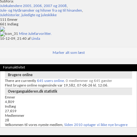
Subfora:
Julekalendere 2005, 2006, 2007 og 2008
,
Jule- og Nytårsønsker og hilsner fra og til hinanden
,
Julehistorier, juledigte og juleskikke
111
Emner
661
Indlæg
Mine Julefarvoritter.
10-12-09,
21:40
af
Linda
Marker alt som læst
Forumaktivitet
Brugere online
There are currently
645 users online
.
0 medlemmer og 645 gæster
Flest brugere online nogensinde var 19,582, 07-06-26 kl. 12:06.
Overgangsalderen.dk statistik
Emner
4,809
Indlæg
27,659
Medlemmer
28
Velkommen til vores nyeste medlem,
Siden 2010 optager vi ikke nye brugere