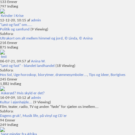
133
Emner
797
Indlæg
Kvinder i Krise
12-12-20,
10:15
af
admin
"Løst og fast" om......
Politik og samfund
(9 Viewing)
Subfora:
Ultrakort om alt mellem himmel og jord
,
© Linda
,
© Anina
216
Emner
875
Indlæg
test
06-07-21,
09:57
af
Anina W.
"Løst og fast" - blandet landhandel
(18 Viewing)
Subfora:
Hos Sol
,
Uge-horoskop, biorytmer, drømmesymboler....
,
Tips og ideer
,
Bortgives
245
Emner
1,882
Indlæg
Askerød? Hvis skyld er det?
16-09-09,
10:12
af
admin
Kultur i øjenhøjde....
(9 Viewing)
Film, teater, radio, TV og anden "føde" for sjælen os imellem....
Subfora:
Dagens gruk!
,
Musik life, på vinyl og CD`er
94
Emner
249
Indlæg
Sang minder fra Afrika