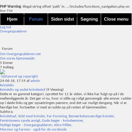
PHP Warning
: Illegal string offset 'path' in
..../includes/functions_navigation.php
on
line
734
Forum forside
Activity Stream
Avanceret søgning
New Posts
Nye indlæg
Google søgning
FAQ
Mark Forums Read
Calendar
Emnesky
Forum Actions
Quick Links
Hjem
Forum
Siden sidst
Søgning
Close menu
Log ind
Overgangsalderen
Forum
Om Overgangsalderen.net
Om vores hjemmeside
5
Emner
7
Indlæg
Ophavsret og copyright
24-06-16,
17:19
af
admin
Kvindeliv
Kvindeliv og andet kvindestof
(9 Viewing)
Dette er en gammel kategori, oprettet for 11 år siden, vi ikke har fulgt op på i de
mellemliggende år. Det gør vi nu, hvor vi stille og roligt gennemgår alle emner, rydder
op i døde links og gør opsætningen pænere, end det var muligt dengang. Når vi er
færdige her, fortsætter vi med at rydde op på resten af hjemmesiden.
Subfora:
Kvindehad
,
Vold mod kvinder
,
Far-Forening
,
Bemærkelsesværdige kvinder
,
Feminismens sande ansigt
,
Gode bøger - kvindeemner
,
Nyttige bøger - Overgangsalderen
,
Alice Miller
,
Mormor og Farmor - også for de vordende