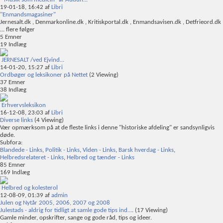
19-01-18,
16:42
af
Libri
"Enmandsmagasiner"
Jernesalt.dk , Denmarkonline.dk , Kritiskportal.dk , Enmandsavisen.dk , Detfrieord.dk
... flere følger
5
Emner
19
Indlæg
JERNESALT /ved Ejvind...
14-01-20,
15:27
af
Libri
Ordbøger og leksikoner på Nettet
(2 Viewing)
37
Emner
38
Indlæg
Erhvervsleksikon
16-12-08,
23:03
af
Libri
Diverse links
(4 Viewing)
Vær opmærksom på at de fleste links i denne "historiske afdeling" er sandsynligvis
døde.
Subfora:
Blandede - Links
,
Politik - Links
,
Viden - Links
,
Barsk hverdag - Links
,
Helbredsrelateret - Links
,
Helbred og tænder - Links
85
Emner
169
Indlæg
Helbred og kolesterol
12-08-09,
01:39
af
admin
Julen og Nytår 2005, 2006, 2007 og 2008
Julestads - aldrig for tidligt at samle gode tips ind....
(17 Viewing)
Gamle minder, opskrifter, sange og gode råd, tips og ideer.