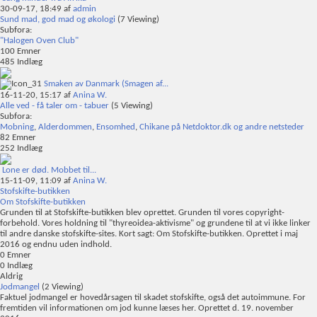
30-09-17,
18:49
af
admin
Sund mad, god mad og økologi
(7 Viewing)
Subfora:
"Halogen Oven Club"
100
Emner
485
Indlæg
Smaken av Danmark (Smagen af...
16-11-20,
15:17
af
Anina W.
Alle ved - få taler om - tabuer
(5 Viewing)
Subfora:
Mobning
,
Alderdommen
,
Ensomhed
,
Chikane på Netdoktor.dk og andre netsteder
82
Emner
252
Indlæg
Lone er død. Mobbet til...
15-11-09,
11:09
af
Anina W.
Stofskifte-butikken
Om Stofskifte-butikken
Grunden til at Stofskifte-butikken blev oprettet. Grunden til vores copyright-
forbehold. Vores holdning til "thyreoidea-aktivisme" og grundene til at vi ikke linker
til andre danske stofskifte-sites. Kort sagt: Om Stofskifte-butikken. Oprettet i maj
2016 og endnu uden indhold.
0
Emner
0
Indlæg
Aldrig
Jodmangel
(2 Viewing)
Faktuel jodmangel er hovedårsagen til skadet stofskifte, også det autoimmune. For
fremtiden vil informationen om jod kunne læses her. Oprettet d. 19. november