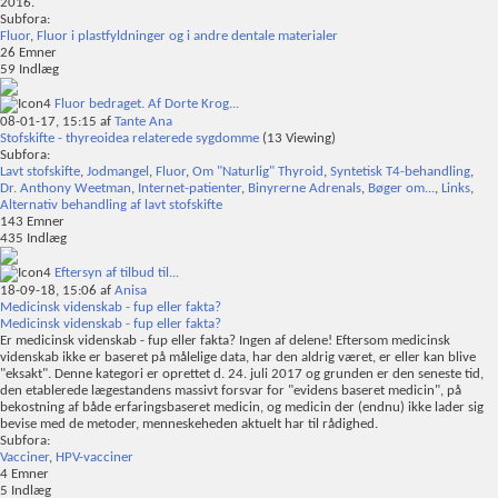
2016.
Subfora:
Fluor
,
Fluor i plastfyldninger og i andre dentale materialer
26
Emner
59
Indlæg
Fluor bedraget. Af Dorte Krog...
08-01-17,
15:15
af
Tante Ana
Stofskifte - thyreoidea relaterede sygdomme
(13 Viewing)
Subfora:
Lavt stofskifte
,
Jodmangel
,
Fluor
,
Om "Naturlig" Thyroid
,
Syntetisk T4-behandling
,
Dr. Anthony Weetman
,
Internet-patienter
,
Binyrerne Adrenals
,
Bøger om...
,
Links
,
Alternativ behandling af lavt stofskifte
143
Emner
435
Indlæg
Eftersyn af tilbud til...
18-09-18,
15:06
af
Anisa
Medicinsk videnskab - fup eller fakta?
Medicinsk videnskab - fup eller fakta?
Er medicinsk videnskab - fup eller fakta? Ingen af delene! Eftersom medicinsk
videnskab ikke er baseret på målelige data, har den aldrig været, er eller kan blive
"eksakt". Denne kategori er oprettet d. 24. juli 2017 og grunden er den seneste tid,
den etablerede lægestandens massivt forsvar for "evidens baseret medicin", på
bekostning af både erfaringsbaseret medicin, og medicin der (endnu) ikke lader sig
bevise med de metoder, menneskeheden aktuelt har til rådighed.
Subfora:
Vacciner
,
HPV-vacciner
4
Emner
5
Indlæg