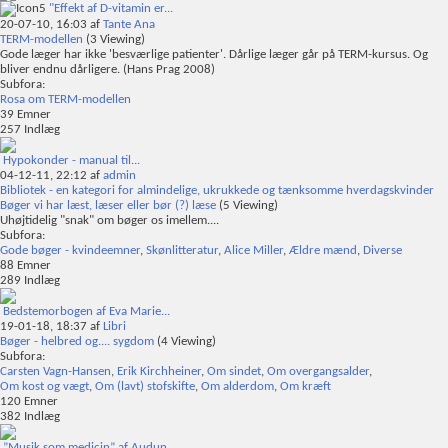
"Effekt af D-vitamin er...
20-07-10,
16:03
af
Tante Ana
TERM-modellen
(3 Viewing)
Gode læger har ikke 'besværlige patienter'. Dårlige læger går på TERM-kursus. Og
bliver endnu dårligere. (Hans Prag 2008)
Subfora:
Rosa om TERM-modellen
39
Emner
257
Indlæg
Hypokonder - manual til...
04-12-11,
22:12
af
admin
Bibliotek - en kategori for almindelige, ukrukkede og tænksomme hverdagskvinder
Bøger vi har læst, læser eller bør (?) læse
(5 Viewing)
Uhøjtidelig "snak" om bøger os imellem....
Subfora:
Gode bøger - kvindeemner
,
Skønlitteratur
,
Alice Miller
,
Ældre mænd
,
Diverse
88
Emner
289
Indlæg
Bedstemorbogen af Eva Marie...
19-01-18,
18:37
af
Libri
Bøger - helbred og.... sygdom
(4 Viewing)
Subfora:
Carsten Vagn-Hansen
,
Erik Kirchheiner
,
Om sindet
,
Om overgangsalder
,
Om kost og vægt
,
Om (lavt) stofskifte
,
Om alderdom
,
Om kræft
120
Emner
382
Indlæg
”Musik som medicin” af Audun...