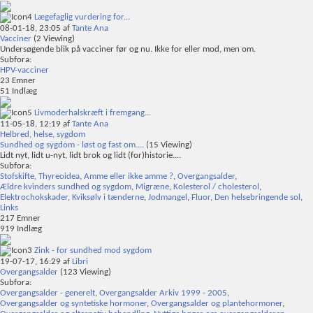
Lægefaglig vurdering for...
08-01-18,
23:05
af
Tante Ana
Vacciner
(2 Viewing)
Undersøgende blik på vacciner før og nu. Ikke for eller mod, men om.
Subfora:
HPV-vacciner
23
Emner
51
Indlæg
Livmoderhalskræft i fremgang...
11-05-18,
12:19
af
Tante Ana
Helbred, helse, sygdom
Sundhed og sygdom - løst og fast om....
(15 Viewing)
Lidt nyt, lidt u-nyt, lidt brok og lidt (for)historie....
Subfora:
Stofskifte, Thyreoidea
,
Amme eller ikke amme ?
,
Overgangsalder
,
Ældre kvinders sundhed og sygdom
,
Migræne
,
Kolesterol / cholesterol
,
Elektrochokskader
,
Kviksølv i tænderne
,
Jodmangel
,
Fluor
,
Den helsebringende sol
,
Links
217
Emner
919
Indlæg
Zink - for sundhed mod sygdom
19-07-17,
16:29
af
Libri
Overgangsalder
(123 Viewing)
Subfora:
Overgangsalder - generelt
,
Overgangsalder Arkiv 1999 - 2005
,
Overgangsalder og syntetiske hormoner
,
Overgangsalder og plantehormoner
,