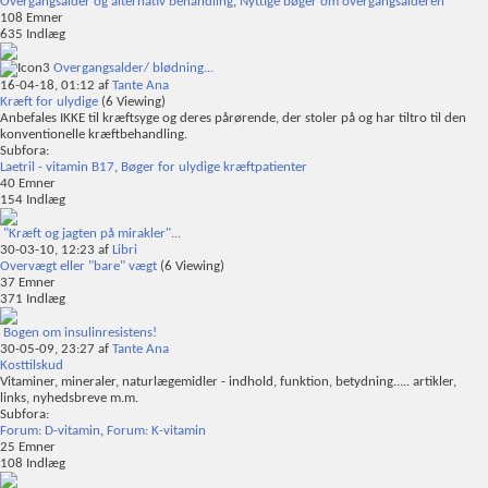
Overgangsalder og alternativ behandling
,
Nyttige bøger om overgangsalderen
108
Emner
635
Indlæg
Overgangsalder/ blødning...
16-04-18,
01:12
af
Tante Ana
Kræft for ulydige
(6 Viewing)
Anbefales IKKE til kræftsyge og deres pårørende, der stoler på og har tiltro til den
konventionelle kræftbehandling.
Subfora:
Laetril - vitamin B17
,
Bøger for ulydige kræftpatienter
40
Emner
154
Indlæg
"Kræft og jagten på mirakler"...
30-03-10,
12:23
af
Libri
Overvægt eller "bare" vægt
(6 Viewing)
37
Emner
371
Indlæg
Bogen om insulinresistens!
30-05-09,
23:27
af
Tante Ana
Kosttilskud
Vitaminer, mineraler, naturlægemidler - indhold, funktion, betydning..... artikler,
links, nyhedsbreve m.m.
Subfora:
Forum: D-vitamin
,
Forum: K-vitamin
25
Emner
108
Indlæg