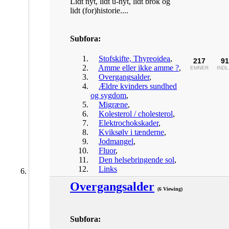
Lidt nyt, lidt u-nyt, lidt brok og
lidt (for)historie....
Subfora:
Stofskifte, Thyreoidea
,
217
91
Amme eller ikke amme ?
,
EMNER
IND
Overgangsalder
,
Ældre kvinders sundhed
og sygdom
,
Migræne
,
Kolesterol / cholesterol
,
Elektrochokskader
,
Kviksølv i tænderne
,
Jodmangel
,
Fluor
,
Den helsebringende sol
,
Links
Overgangsalder
(6 Viewing)
Subfora: