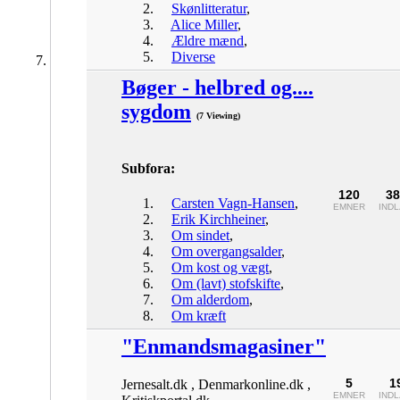
Skønlitteratur
,
Alice Miller
,
Ældre mænd
,
Diverse
Bøger - helbred og....
sygdom
(7 Viewing)
Subfora:
120
38
Carsten Vagn-Hansen
,
EMNER
IND
Erik Kirchheiner
,
Om sindet
,
Om overgangsalder
,
Om kost og vægt
,
Om (lavt) stofskifte
,
Om alderdom
,
Om kræft
"Enmandsmagasiner"
5
1
Jernesalt.dk , Denmarkonline.dk ,
EMNER
IND