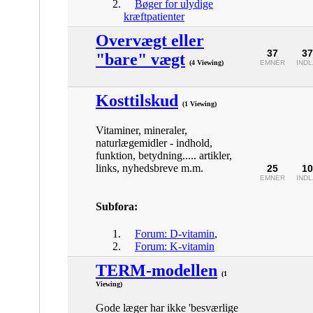
Bøger for ulydige
kræftpatienter
Overvægt eller
37
37
"bare" vægt
(4 Viewing)
EMNER
IND
Kosttilskud
(1 Viewing)
Vitaminer, mineraler,
naturlægemidler - indhold,
funktion, betydning..... artikler,
links, nyhedsbreve m.m.
25
10
EMNER
IND
Subfora:
Forum: D-vitamin
,
Forum: K-vitamin
TERM-modellen
(1
Viewing)
Gode læger har ikke 'besværlige