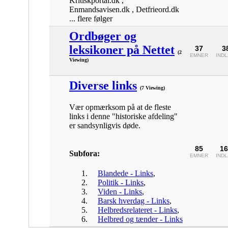
Kritiskportal.dk ,
Enmandsavisen.dk , Detfrieord.dk
... flere følger
Ordbøger og
leksikoner på Nettet
37
3
(2
EMNER
IND
Viewing)
Diverse links
(7 Viewing)
Vær opmærksom på at de fleste
links i denne "historiske afdeling"
er sandsynligvis døde.
85
16
Subfora:
EMNER
IND
Blandede - Links
,
Politik - Links
,
Viden - Links
,
Barsk hverdag - Links
,
Helbredsrelateret - Links
,
Helbred og tænder - Links