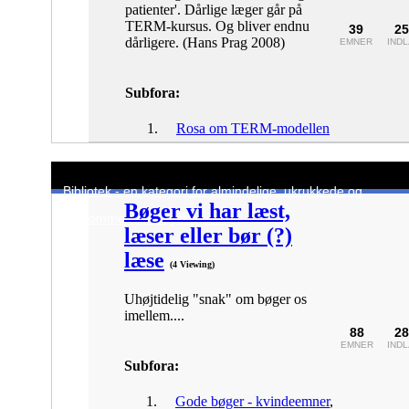
patienter'. Dårlige læger går på
TERM-kursus. Og bliver endnu
39
25
dårligere. (Hans Prag 2008)
EMNER
IND
Subfora:
Rosa om TERM-modellen
Bibliotek - en kategori for almindelige, ukrukkede og
Bøger vi har læst,
tænksomme hverdagskvinder
læser eller bør (?)
læse
(4 Viewing)
Uhøjtidelig "snak" om bøger os
imellem....
88
28
EMNER
IND
Subfora:
Gode bøger - kvindeemner
,