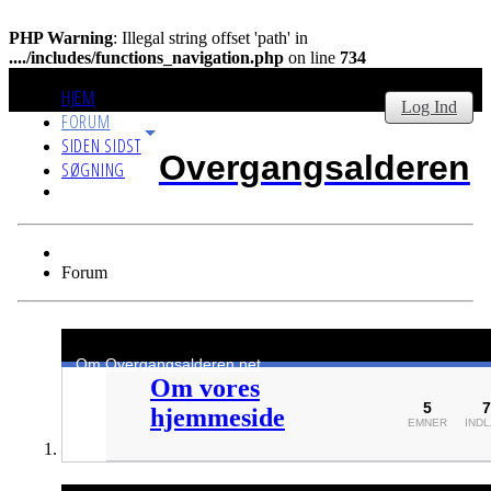
PHP Warning
: Illegal string offset 'path' in
..../includes/functions_navigation.php
on line
734
HJEM
Log Ind
FORUM
SIDEN SIDST
Overgangsalderen
SØGNING
Forum
Om Overgangsalderen.net
Om vores
5
7
hjemmeside
EMNER
IND