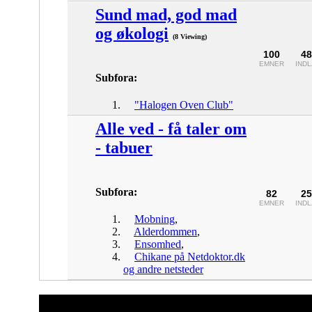
Sund mad, god mad
og økologi
(8 Viewing)
100
48
EMNER
IND
Subfora:
"Halogen Oven Club"
Alle ved - få taler om
- tabuer
Subfora:
82
25
EMNER
IND
Mobning
,
Alderdommen
,
Ensomhed
,
Chikane på Netdoktor.dk
og andre netsteder