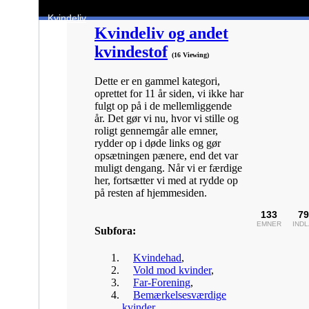
Kvindeliv
Kvindeliv og andet
kvindestof
(16 Viewing)
Dette er en gammel kategori,
oprettet for 11 år siden, vi ikke har
fulgt op på i de mellemliggende
år. Det gør vi nu, hvor vi stille og
roligt gennemgår alle emner,
rydder op i døde links og gør
opsætningen pænere, end det var
muligt dengang. Når vi er færdige
her, fortsætter vi med at rydde op
på resten af hjemmesiden.
133
79
EMNER
IND
Subfora:
Kvindehad
,
Vold mod kvinder
,
Far-Forening
,
Bemærkelsesværdige
kvinder
,