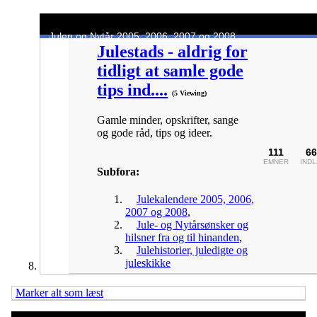
Julen og Nytår 2005, 2006, 2007 og 2008
Julestads - aldrig for
tidligt at samle gode
tips ind....
(5 Viewing)
Gamle minder, opskrifter, sange
og gode råd, tips og ideer.
111
66
EMNER
IND
Subfora:
Julekalendere 2005, 2006,
2007 og 2008
,
Jule- og Nytårsønsker og
hilsner fra og til hinanden
,
Julehistorier, juledigte og
juleskikke
Marker alt som læst