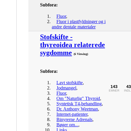
Subfora:
Fluor
,
Fluor i plastfyldninger og i
andre dentale materialer
Stofskifte -
thyreoidea relaterede
sygdomme
(6 Viewing)
Subfora:
Lavt stofskifte
,
143
43
Jodmangel
,
EMNER
IND
Fluor
,
Om "Naturlig" Thyroid
,
Syntetisk T4-behandling
,
Dr. Anthony Weetman
,
Internet-patienter
,
Binyrerne Adrenals
,
Bøger om...
,
Links
,