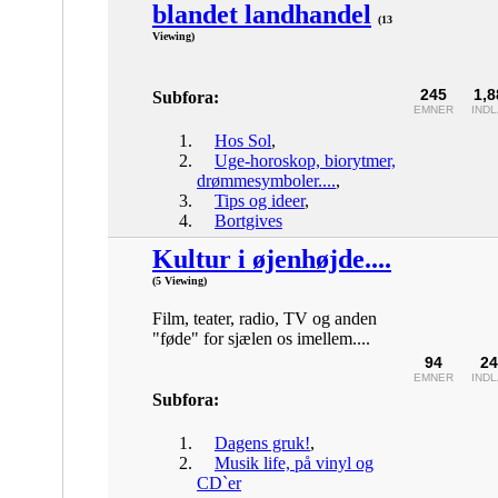
blandet landhandel
(13
Viewing)
245
1,8
Subfora:
EMNER
IND
Hos Sol
,
Uge-horoskop, biorytmer,
drømmesymboler....
,
Tips og ideer
,
Bortgives
Kultur i øjenhøjde....
(5 Viewing)
Film, teater, radio, TV og anden
"føde" for sjælen os imellem....
94
24
EMNER
IND
Subfora:
Dagens gruk!
,
Musik life, på vinyl og
CD`er