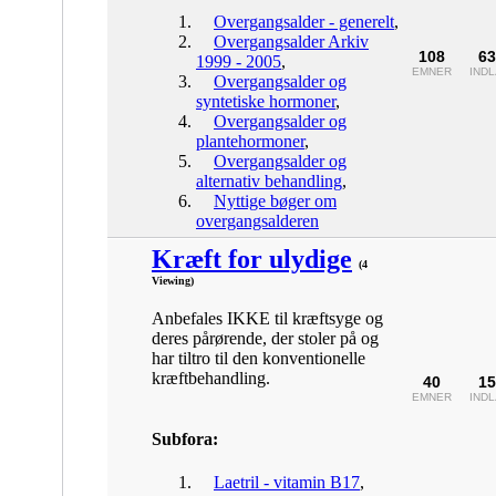
Overgangsalder - generelt
,
Overgangsalder Arkiv
108
63
1999 - 2005
,
EMNER
IND
Overgangsalder og
syntetiske hormoner
,
Overgangsalder og
plantehormoner
,
Overgangsalder og
alternativ behandling
,
Nyttige bøger om
overgangsalderen
Kræft for ulydige
(4
Viewing)
Anbefales IKKE til kræftsyge og
deres pårørende, der stoler på og
har tiltro til den konventionelle
kræftbehandling.
40
15
EMNER
IND
Subfora:
Laetril - vitamin B17
,