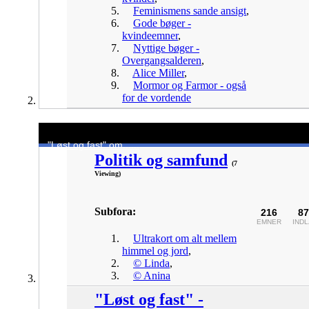
Feminismens sande ansigt
,
Gode bøger -
kvindeemner
,
Nyttige bøger -
Overgangsalderen
,
Alice Miller
,
Mormor og Farmor - også
for de vordende
"Løst og fast" om......
Politik og samfund
(7
Viewing)
Subfora:
216
87
EMNER
IND
Ultrakort om alt mellem
himmel og jord
,
© Linda
,
© Anina
"Løst og fast" -