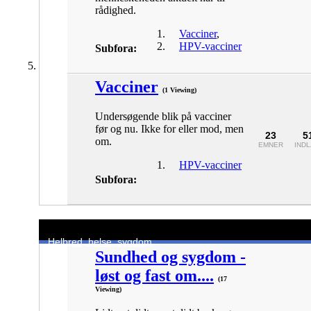
rådighed.
Vacciner
,
HPV-vacciner
Subfora:
Vacciner
(1 Viewing)
Undersøgende blik på vacciner
før og nu. Ikke for eller mod, men
23
5
om.
EMNER
IND
HPV-vacciner
Subfora:
Helbred, helse, sygdom
Sundhed og sygdom -
løst og fast om....
(17
Viewing)