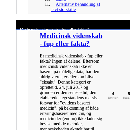
Alternativ behandling af
lavt stofskifte
Medicinsk videnskab - fup eller fakta?
Medicinsk videnskab
- fup eller fakta?
Er medicinsk videnskab - fup eller
fakta? Ingen af delene! Eftersom
medicinsk videnskab ikke er
baseret på målelige data, har den
aldrig været, er eller kan blive
"eksakt". Denne kategori er
oprettet d. 24. juli 2017 og
grunden er den seneste tid, den
4
5
etablerede lægestandens massivt
EMNER
IND
forsvar for "evidens baseret
medicin", på bekostning af både
erfaringsbaseret medicin, og
medicin der (endnu) ikke lader sig
bevise med de metoder,
menneskeheden aktuelt har til