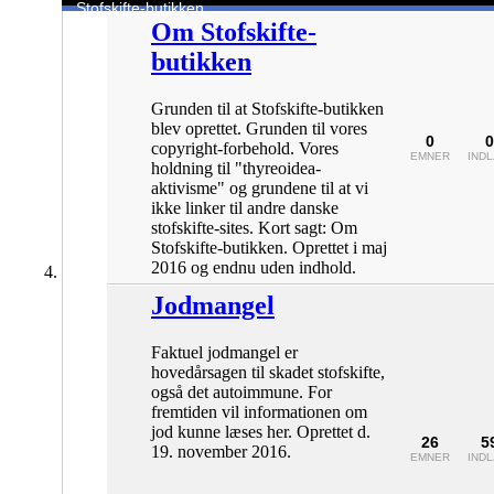
Stofskifte-butikken
Om Stofskifte-
butikken
Grunden til at Stofskifte-butikken
blev oprettet. Grunden til vores
0
0
copyright-forbehold. Vores
EMNER
IND
holdning til "thyreoidea-
aktivisme" og grundene til at vi
ikke linker til andre danske
stofskifte-sites. Kort sagt: Om
Stofskifte-butikken. Oprettet i maj
2016 og endnu uden indhold.
Jodmangel
Faktuel jodmangel er
hovedårsagen til skadet stofskifte,
også det autoimmune. For
fremtiden vil informationen om
jod kunne læses her. Oprettet d.
26
5
19. november 2016.
EMNER
IND