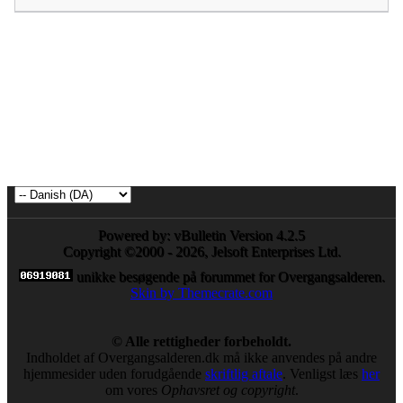
Powered by: vBulletin Version 4.2.5
Copyright ©2000 - 2026, Jelsoft Enterprises Ltd.
unikke besøgende på forummet for Overgangsalderen.
Skin by Themecrate.com
© Alle rettigheder forbeholdt.
Indholdet af Overgangsalderen.dk må ikke anvendes på andre
hjemmesider uden forudgående
skriftlig aftale
. Venligst læs
her
om vores
Ophavsret og copyright
.