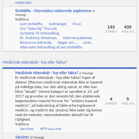
materialer
Stofskifte - thyreoidea relaterede sygdomme
(9
Viewing)
Subfora:
Lavt stofskifte
,
Jodmangel
,
Fluor
,
143
435
Om "Naturlig" Thyroid
,
EMNER
INDLÆG
Syntetisk T4-behandling
,
Dr. Anthony Weetman
,
Internet-patienter
,
Binyrerne Adrenals
,
Bøger om...
,
Links
,
Alternativ behandling af lavt stofskifte
Medicinsk videnskab - fup eller fakta?
Medicinsk videnskab - fup eller fakta?
(1 Viewing)
Er medicinsk videnskab - fup eller fakta? Ingen af
delene! Eftersom medicinsk videnskab ikke er baseret
på målelige data, har den aldrig været, er eller kan
blive "eksakt". Denne kategori er oprettet d. 24. juli
2017 og grunden er den seneste tid, den etablerede
4
5
lægestandens massivt forsvar for "evidens baseret
EMNER
INDLÆG
medicin", på bekostning af både erfaringsbaseret
medicin, og medicin der (endnu) ikke lader sig bevise
med de metoder, menneskeheden aktuelt har til
rådighed.
Subfora:
Vacciner
,
HPV-vacciner
Vacciner
(2 Viewing)