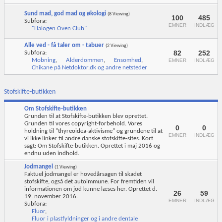
Sund mad, god mad og økologi
(8 Viewing)
100
485
Subfora:
EMNER
INDLÆG
"Halogen Oven Club"
Alle ved - få taler om - tabuer
(2 Viewing)
82
252
Subfora:
Mobning
,
Alderdommen
,
Ensomhed
,
EMNER
INDLÆG
Chikane på Netdoktor.dk og andre netsteder
Stofskifte-butikken
Om Stofskifte-butikken
Grunden til at Stofskifte-butikken blev oprettet.
Grunden til vores copyright-forbehold. Vores
0
0
holdning til "thyreoidea-aktivisme" og grundene til at
EMNER
INDLÆG
vi ikke linker til andre danske stofskifte-sites. Kort
sagt: Om Stofskifte-butikken. Oprettet i maj 2016 og
endnu uden indhold.
Jodmangel
(1 Viewing)
Faktuel jodmangel er hovedårsagen til skadet
stofskifte, også det autoimmune. For fremtiden vil
informationen om jod kunne læses her. Oprettet d.
26
59
19. november 2016.
EMNER
INDLÆG
Subfora:
Fluor
,
Fluor i plastfyldninger og i andre dentale