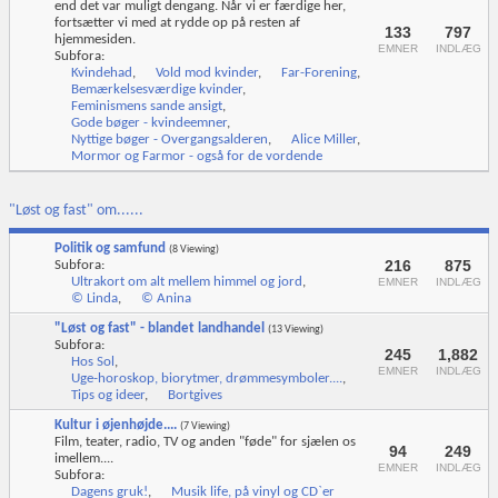
end det var muligt dengang. Når vi er færdige her,
fortsætter vi med at rydde op på resten af
133
797
hjemmesiden.
EMNER
INDLÆG
Subfora:
Kvindehad
,
Vold mod kvinder
,
Far-Forening
,
Bemærkelsesværdige kvinder
,
Feminismens sande ansigt
,
Gode bøger - kvindeemner
,
Nyttige bøger - Overgangsalderen
,
Alice Miller
,
Mormor og Farmor - også for de vordende
"Løst og fast" om......
Politik og samfund
(8 Viewing)
216
875
Subfora:
Ultrakort om alt mellem himmel og jord
,
EMNER
INDLÆG
© Linda
,
© Anina
"Løst og fast" - blandet landhandel
(13 Viewing)
Subfora:
245
1,882
Hos Sol
,
EMNER
INDLÆG
Uge-horoskop, biorytmer, drømmesymboler....
,
Tips og ideer
,
Bortgives
Kultur i øjenhøjde....
(7 Viewing)
Film, teater, radio, TV og anden "føde" for sjælen os
94
249
imellem....
EMNER
INDLÆG
Subfora:
Dagens gruk!
,
Musik life, på vinyl og CD`er