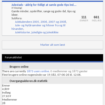
Julestads - aldrig for tidligt at samle gode tips ind....
(4 Viewing)
Gamle minder, opskrifter, sange og gode råd, tips og
ideer.
111
661
Subfora:
EMNER
INDLÆG
Julekalendere 2005, 2006, 2007 og 2008
,
Jule- og Nytårsønsker og hilsner fra og til
hinanden
,
Julehistorier, juledigte og juleskikke
Marker alt som læst
Forumaktivitet
Brugere online
There are currently
1873 users online
.
0 medlemmer og 1873 gæster
Flest brugere online nogensinde var 19,582, 07-06-26 kl. 12:06.
Overgangsalderen.dk statistik
Emner
4,809
Indlæg
27,659
Medlemmer
28