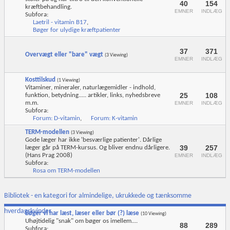
40
154
kræftbehandling.
EMNER
INDLÆG
Subfora:
Laetril - vitamin B17
,
Bøger for ulydige kræftpatienter
37
371
Overvægt eller "bare" vægt
(3 Viewing)
EMNER
INDLÆG
Kosttilskud
(1 Viewing)
Vitaminer, mineraler, naturlægemidler - indhold,
25
108
funktion, betydning..... artikler, links, nyhedsbreve
m.m.
EMNER
INDLÆG
Subfora:
Forum: D-vitamin
,
Forum: K-vitamin
TERM-modellen
(3 Viewing)
Gode læger har ikke 'besværlige patienter'. Dårlige
39
257
læger går på TERM-kursus. Og bliver endnu dårligere.
(Hans Prag 2008)
EMNER
INDLÆG
Subfora:
Rosa om TERM-modellen
Bibliotek - en kategori for almindelige, ukrukkede og tænksomme
hverdagskvinder
Bøger vi har læst, læser eller bør (?) læse
(10 Viewing)
Uhøjtidelig "snak" om bøger os imellem....
88
289
Subfora: