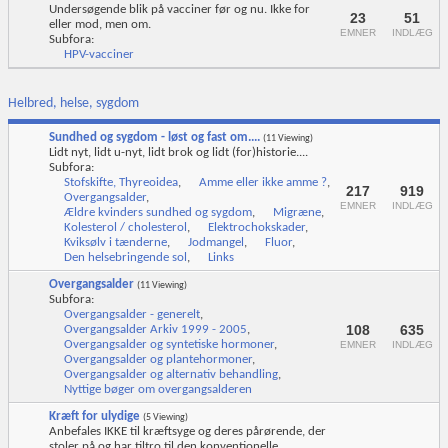
Undersøgende blik på vacciner før og nu. Ikke for
23
51
eller mod, men om.
EMNER
INDLÆG
Subfora:
HPV-vacciner
Helbred, helse, sygdom
Sundhed og sygdom - løst og fast om....
(11 Viewing)
Lidt nyt, lidt u-nyt, lidt brok og lidt (for)historie....
Subfora:
Stofskifte, Thyreoidea
,
Amme eller ikke amme ?
,
217
919
Overgangsalder
,
EMNER
INDLÆG
Ældre kvinders sundhed og sygdom
,
Migræne
,
Kolesterol / cholesterol
,
Elektrochokskader
,
Kviksølv i tænderne
,
Jodmangel
,
Fluor
,
Den helsebringende sol
,
Links
Overgangsalder
(11 Viewing)
Subfora:
Overgangsalder - generelt
,
108
635
Overgangsalder Arkiv 1999 - 2005
,
Overgangsalder og syntetiske hormoner
,
EMNER
INDLÆG
Overgangsalder og plantehormoner
,
Overgangsalder og alternativ behandling
,
Nyttige bøger om overgangsalderen
Kræft for ulydige
(5 Viewing)
Anbefales IKKE til kræftsyge og deres pårørende, der
stoler på og har tiltro til den konventionelle