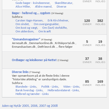
EMNER
INDLÆG
Gode bøger - kvindeemner
,
Skønlitteratur
,
Alice Miller
,
Ældre mænd
,
Diverse
Bøger - helbred og.... sygdom
(14 Viewing)
Subfora:
120
382
Carsten Vagn-Hansen
,
Erik Kirchheiner
,
Om sindet
,
Om overgangsalder
,
EMNER
INDLÆG
Om kost og vægt
,
Om (lavt) stofskifte
,
Om alderdom
,
Om kræft
"Enmandsmagasiner"
(4 Viewing)
5
19
Jernesalt.dk , Denmarkonline.dk , Kritiskportal.dk ,
EMNER
INDLÆG
Enmandsavisen.dk , Detfrieord.dk ... flere følger
37
38
Ordbøger og leksikoner på Nettet
(1 Viewing)
EMNER
INDLÆG
Diverse links
(7 Viewing)
Vær opmærksom på at de fleste links i denne
"historiske afdeling" er sandsynligvis døde.
85
169
Subfora:
EMNER
INDLÆG
Blandede - Links
,
Politik - Links
,
Viden - Links
,
Barsk hverdag - Links
,
Helbredsrelateret - Links
,
Helbred og tænder - Links
Julen og Nytår 2005, 2006, 2007 og 2008