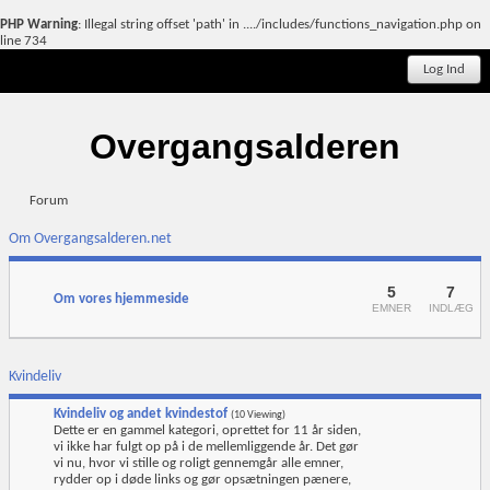
PHP Warning
: Illegal string offset 'path' in
..../includes/functions_navigation.php
on
line
734
Log Ind
Overgangsalderen
Forum
Om Overgangsalderen.net
5
7
Om vores hjemmeside
EMNER
INDLÆG
Kvindeliv
Kvindeliv og andet kvindestof
(10 Viewing)
Dette er en gammel kategori, oprettet for 11 år siden,
vi ikke har fulgt op på i de mellemliggende år. Det gør
vi nu, hvor vi stille og roligt gennemgår alle emner,
rydder op i døde links og gør opsætningen pænere,