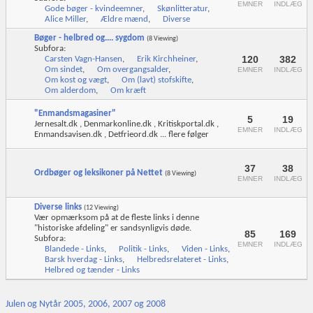
EMNER
INDLÆG
Gode bøger - kvindeemner
,
Skønlitteratur
,
Alice Miller
,
Ældre mænd
,
Diverse
Bøger - helbred og.... sygdom
(8 Viewing)
Subfora:
120
382
Carsten Vagn-Hansen
,
Erik Kirchheiner
,
Om sindet
,
Om overgangsalder
,
EMNER
INDLÆG
Om kost og vægt
,
Om (lavt) stofskifte
,
Om alderdom
,
Om kræft
"Enmandsmagasiner"
5
19
Jernesalt.dk , Denmarkonline.dk , Kritiskportal.dk ,
EMNER
INDLÆG
Enmandsavisen.dk , Detfrieord.dk ... flere følger
37
38
Ordbøger og leksikoner på Nettet
(8 Viewing)
EMNER
INDLÆG
Diverse links
(12 Viewing)
Vær opmærksom på at de fleste links i denne
"historiske afdeling" er sandsynligvis døde.
85
169
Subfora:
EMNER
INDLÆG
Blandede - Links
,
Politik - Links
,
Viden - Links
,
Barsk hverdag - Links
,
Helbredsrelateret - Links
,
Helbred og tænder - Links
Julen og Nytår 2005, 2006, 2007 og 2008