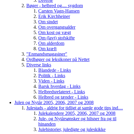
Diverse
Bøger - helbred og.... sygdom
Carsten Vagn-Hansen
Erik Kirchheiner
Om sindet
Om overgangsalder
Om kost og vægt
Om (lavt) stofskifte
Om alderdom
Om kræft
"Enmandsmagasiner"
Ordbøger og leksikoner på Nettet
Diverse links
Blandede - Links
Politik - Links
Viden - Links
Barsk hverdag - Links
Helbredsrelateret - Links
Helbred og tænder - Links
Julen og Nytår 2005, 2006, 2007 og 2008
Julestads - aldrig for tidligt at samle gode tips ind....
Julekalendere 2005, 2006, 2007 og 2008
Jule- og Nytårsønsker og hilsner fra og til
hinanden
Julehistorier, juledigte og juleskikke