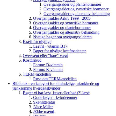
Overgangsalder og plantehormoner
Overgangsalder og syntetiske hormoner
Overgangsalder og alternativ behandling
Overgangsalder Arkiv 1999 - 2005
Overgangsalder og syntetiske hormoner
Overgangsalder og plantehormoner
Overgangsalder og alternativ behandling
Nyttige bøger om overgangsalderen
Kræft for ulydige
Laetril - vitamin B17
Bøger for ulydige kræftpatienter
Overvægt eller "bare" vægt
Kosttilskud
Forum: D-vitamin
Forum: K-vitamin
TERM-modellen
Rosa om TERM-modellen
Bibliotek - en kategori for almindelige, ukrukkede og
tænksomme hverdagskvinder
Bøger vi har læst, læser eller bør (?) læse
Gode bøger - kvindeemner
Skønlitteratur
Alice Miller
Ældre mænd