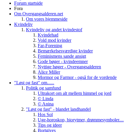
Forum startside
Fora
Om Overgangsalderen.net
Om vores hjemmeside
Kvindeliv
Kvindeliv og andet kvindestof
Kvindehad
Vold mod kvinder
Far-Forening
Bemærkelsesværdige kvinder
Feminismens sande ansigt
Gode bøger - kvindeemner
Nyttige bøger - Overgangsalderen
Alice Miller
Mormor og Farmor - også for de vordende
"Løst og fast" om......
Politik og samfund
Ultrakort om alt mellem himmel og jord
© Linda
© Anina
"Løst og fast" - blandet landhandel
Hos Sol
Uge-horoskop, biorytmer, drømmesymboler....
Tips og ideer
Bortgives