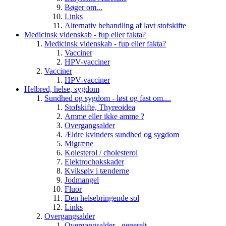
Bøger om...
Links
Alternativ behandling af lavt stofskifte
Medicinsk videnskab - fup eller fakta?
Medicinsk videnskab - fup eller fakta?
Vacciner
HPV-vacciner
Vacciner
HPV-vacciner
Helbred, helse, sygdom
Sundhed og sygdom - løst og fast om....
Stofskifte, Thyreoidea
Amme eller ikke amme ?
Overgangsalder
Ældre kvinders sundhed og sygdom
Migræne
Kolesterol / cholesterol
Elektrochokskader
Kviksølv i tænderne
Jodmangel
Fluor
Den helsebringende sol
Links
Overgangsalder
Overgangsalder - generelt