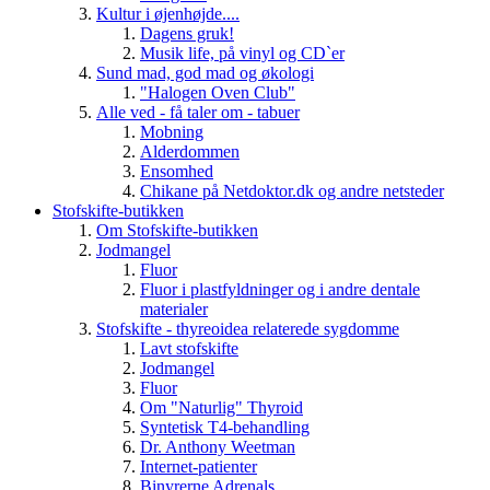
Kultur i øjenhøjde....
Dagens gruk!
Musik life, på vinyl og CD`er
Sund mad, god mad og økologi
"Halogen Oven Club"
Alle ved - få taler om - tabuer
Mobning
Alderdommen
Ensomhed
Chikane på Netdoktor.dk og andre netsteder
Stofskifte-butikken
Om Stofskifte-butikken
Jodmangel
Fluor
Fluor i plastfyldninger og i andre dentale
materialer
Stofskifte - thyreoidea relaterede sygdomme
Lavt stofskifte
Jodmangel
Fluor
Om "Naturlig" Thyroid
Syntetisk T4-behandling
Dr. Anthony Weetman
Internet-patienter
Binyrerne Adrenals