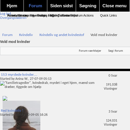
Hjem
Forum
Siden sidst
Søgning
Close menu
Log ind
Forum forside
Activity Stream
Avanceret søgning
New Posts
Nye indlæg
Google søgning
FAQ
Mark Forums Read
Calendar
Emnesky
Forum Actions
Quick Links
Overgangsalderen
Forum
Kvindeliv
Kvindeliv og andet kvindestof
Vold mod kvinder
Vold mod kvinder
Forum værktøjer
Søg i forum
153 myrdede kvinder....
0
Svar
Started by
Anina W.
, 27-07-09 05:13
191,038
Visninger
Red kvindeliv !
3
Svar
Started by
admin
, 10-09-05 16:26
124,031
Visninger