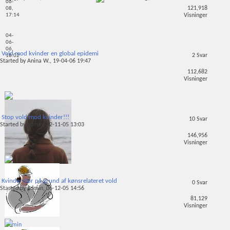
06-
121,918
08,
Visninger
17:14
04-
06-
06,
Vold mod kvinder en global epidemi
2
Svar
18:02
Started by
Anina W.
, 19-04-06 19:47
112,682
Visninger
Stop vold mod kvinder!!!
10
Svar
Started by
admin
, 22-11-05 13:03
146,956
Visninger
Anne
19-
Kvinder dør på grund af kønsrelateret vold
0
Svar
04-
Started by
admin
, 06-12-05 14:56
06,
81,129
23:50
Visninger
admin