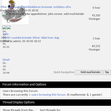
17-
12-
Efter heksejagt i middelalderen kommer nutidens ofre
05,
0
Svar
17:01
Started by
Sally
, 14-10-05 20:35
93,350
Visninger
admin
06-
Sally
12-
14-
32.000 russiske kvinder bliver slået hver dag
05,
1
Svar
10-
14:56
Started by
admin
, 05-10-05 16:13
05,
69,272
20:35
Visninger
Dinah
05-
10-
05,
Quick Navigation
Vold mod kvinder
Top
16:48
Forum Information and Options
Users Browsing this Forum
There are currently
1 users browsing this forum
. (0 medlemmer & 1 gæster)
Thread Display Options
Show threads from the...
Sort threads by: