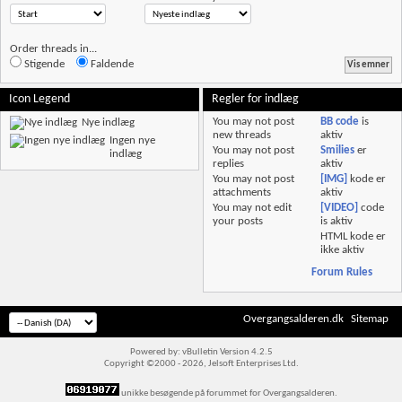
Order threads in...
Stigende
Faldende
Icon Legend
Regler for indlæg
You
may not
post
BB code
is
Nye indlæg
new threads
aktiv
Ingen nye
You
may not
post
Smilies
er
indlæg
replies
aktiv
You
may not
post
[IMG]
kode er
attachments
aktiv
You
may not
edit
[VIDEO]
code
your posts
is
aktiv
HTML kode er
ikke aktiv
Forum Rules
Overgangsalderen.dk
Sitemap
Powered by: vBulletin Version 4.2.5
Copyright ©2000 - 2026, Jelsoft Enterprises Ltd.
unikke besøgende på forummet for Overgangsalderen.