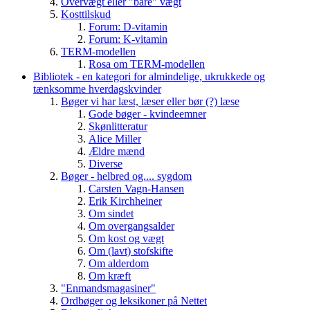
Overvægt eller "bare" vægt
Kosttilskud
Forum: D-vitamin
Forum: K-vitamin
TERM-modellen
Rosa om TERM-modellen
Bibliotek - en kategori for almindelige, ukrukkede og
tænksomme hverdagskvinder
Bøger vi har læst, læser eller bør (?) læse
Gode bøger - kvindeemner
Skønlitteratur
Alice Miller
Ældre mænd
Diverse
Bøger - helbred og.... sygdom
Carsten Vagn-Hansen
Erik Kirchheiner
Om sindet
Om overgangsalder
Om kost og vægt
Om (lavt) stofskifte
Om alderdom
Om kræft
"Enmandsmagasiner"
Ordbøger og leksikoner på Nettet