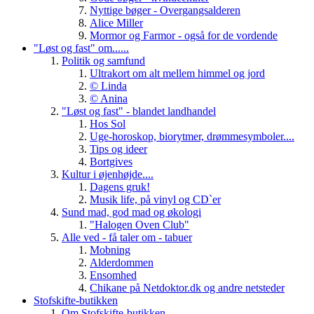
Nyttige bøger - Overgangsalderen
Alice Miller
Mormor og Farmor - også for de vordende
"Løst og fast" om......
Politik og samfund
Ultrakort om alt mellem himmel og jord
© Linda
© Anina
"Løst og fast" - blandet landhandel
Hos Sol
Uge-horoskop, biorytmer, drømmesymboler....
Tips og ideer
Bortgives
Kultur i øjenhøjde....
Dagens gruk!
Musik life, på vinyl og CD`er
Sund mad, god mad og økologi
"Halogen Oven Club"
Alle ved - få taler om - tabuer
Mobning
Alderdommen
Ensomhed
Chikane på Netdoktor.dk og andre netsteder
Stofskifte-butikken
Om Stofskifte-butikken