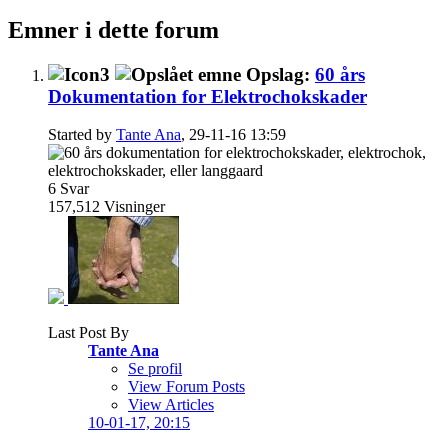
Emner i dette forum
Opslag:
60 års
Dokumentation for Elektrochokskader
Started by
Tante Ana
, 29-11-16 13:59
6
Svar
157,512
Visninger
Last Post By
Tante Ana
Se profil
View Forum Posts
View Articles
10-01-17,
20:15