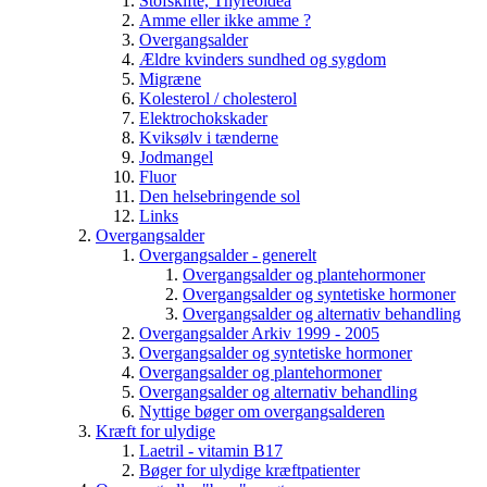
Stofskifte, Thyreoidea
Amme eller ikke amme ?
Overgangsalder
Ældre kvinders sundhed og sygdom
Migræne
Kolesterol / cholesterol
Elektrochokskader
Kviksølv i tænderne
Jodmangel
Fluor
Den helsebringende sol
Links
Overgangsalder
Overgangsalder - generelt
Overgangsalder og plantehormoner
Overgangsalder og syntetiske hormoner
Overgangsalder og alternativ behandling
Overgangsalder Arkiv 1999 - 2005
Overgangsalder og syntetiske hormoner
Overgangsalder og plantehormoner
Overgangsalder og alternativ behandling
Nyttige bøger om overgangsalderen
Kræft for ulydige
Laetril - vitamin B17
Bøger for ulydige kræftpatienter