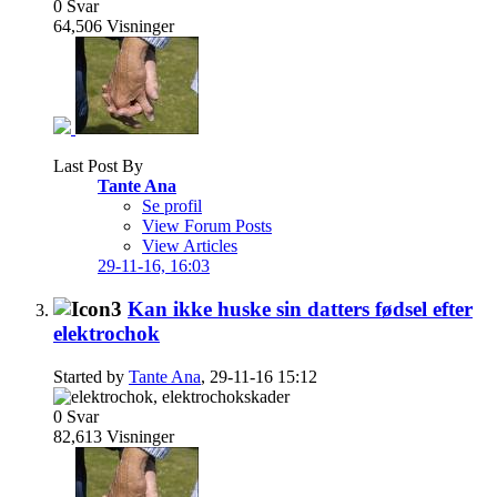
0
Svar
64,506
Visninger
Last Post By
Tante Ana
Se profil
View Forum Posts
View Articles
29-11-16,
16:03
Kan ikke huske sin datters fødsel efter
elektrochok
Started by
Tante Ana
, 29-11-16 15:12
0
Svar
82,613
Visninger