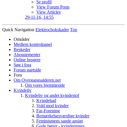
Se profil
View Forum Posts
View Articles
29-11-16,
14:55
Quick Navigation
Elektrochokskader
Top
Områder
Medlem kontrolpanel
Beskeder
Abonnementer
Online brugere
Søg i fora
Forum startside
Fora
Om Overgangsalderen.net
Om vores hjemmeside
Kvindeliv
Kvindeliv og andet kvindestof
Kvindehad
Vold mod kvinder
Far-Forening
Bemærkelsesværdige kvinder
Feminismens sande ansigt
Gode bøger - kvindeemner