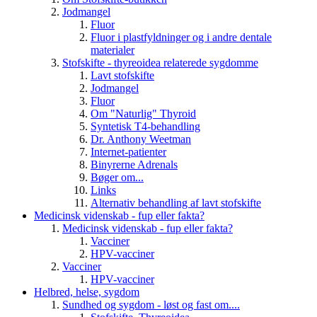
Jodmangel
Fluor
Fluor i plastfyldninger og i andre dentale
materialer
Stofskifte - thyreoidea relaterede sygdomme
Lavt stofskifte
Jodmangel
Fluor
Om "Naturlig" Thyroid
Syntetisk T4-behandling
Dr. Anthony Weetman
Internet-patienter
Binyrerne Adrenals
Bøger om...
Links
Alternativ behandling af lavt stofskifte
Medicinsk videnskab - fup eller fakta?
Medicinsk videnskab - fup eller fakta?
Vacciner
HPV-vacciner
Vacciner
HPV-vacciner
Helbred, helse, sygdom
Sundhed og sygdom - løst og fast om....