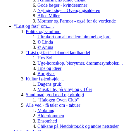
Gode bøger - kvindeemner
Nyttige bøger - Overgangsalderen
Alice Miller
Mormor og Farmor - også for de vordende
"Løst og fast" om......
Politik og samfund
Ultrakort om alt mellem himmel og jord
© Linda
© Anina
"Løst og fast" - blandet landhandel
Hos Sol
Uge-horoskop, biorytmer, drømmesymboler....
Tips og ideer
Bortgives
Kultur i øjenhøjde....
Dagens gruk!
Musik life, på vinyl og CD`er
Sund mad, god mad og økologi
"Halogen Oven Club"
Alle ved - få taler om - tabuer
Mobning
Alderdommen
Ensomhed
Chikane på Netdoktor.dk og andre netsteder