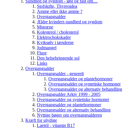
Sundhed og sygdom - løst og fast om....
Stofskifte, Thyreoidea
Amme eller ikke amme ?
Overgangsalder
Ældre kvinders sundhed og sygdom
Migræne
Kolesterol / cholesterol
Elektrochokskader
Kviksølv i tænderne
Jodmangel
Fluor
Den helsebringende sol
Links
Overgangsalder
Overgangsalder - generelt
Overgangsalder og plantehormoner
Overgangsalder og syntetiske hormoner
Overgangsalder og alternativ behandling
Overgangsalder Arkiv 1999 - 2005
Overgangsalder og syntetiske hormoner
Overgangsalder og plantehormoner
Overgangsalder og alternativ behandling
Nyttige bøger om overgangsalderen
Kræft for ulydige
Laetril - vitamin B17