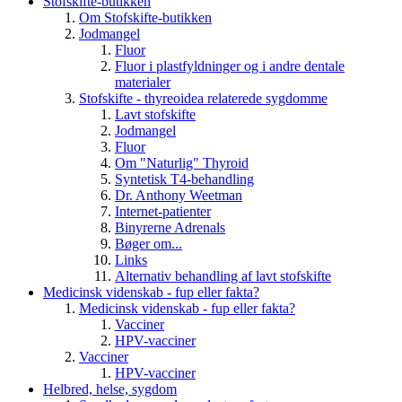
Stofskifte-butikken
Om Stofskifte-butikken
Jodmangel
Fluor
Fluor i plastfyldninger og i andre dentale
materialer
Stofskifte - thyreoidea relaterede sygdomme
Lavt stofskifte
Jodmangel
Fluor
Om "Naturlig" Thyroid
Syntetisk T4-behandling
Dr. Anthony Weetman
Internet-patienter
Binyrerne Adrenals
Bøger om...
Links
Alternativ behandling af lavt stofskifte
Medicinsk videnskab - fup eller fakta?
Medicinsk videnskab - fup eller fakta?
Vacciner
HPV-vacciner
Vacciner
HPV-vacciner
Helbred, helse, sygdom