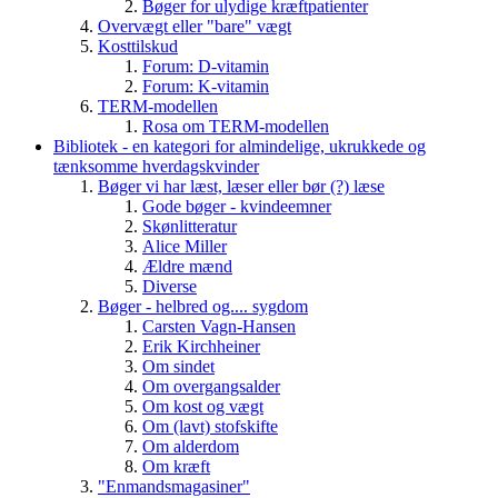
Bøger for ulydige kræftpatienter
Overvægt eller "bare" vægt
Kosttilskud
Forum: D-vitamin
Forum: K-vitamin
TERM-modellen
Rosa om TERM-modellen
Bibliotek - en kategori for almindelige, ukrukkede og
tænksomme hverdagskvinder
Bøger vi har læst, læser eller bør (?) læse
Gode bøger - kvindeemner
Skønlitteratur
Alice Miller
Ældre mænd
Diverse
Bøger - helbred og.... sygdom
Carsten Vagn-Hansen
Erik Kirchheiner
Om sindet
Om overgangsalder
Om kost og vægt
Om (lavt) stofskifte
Om alderdom
Om kræft
"Enmandsmagasiner"