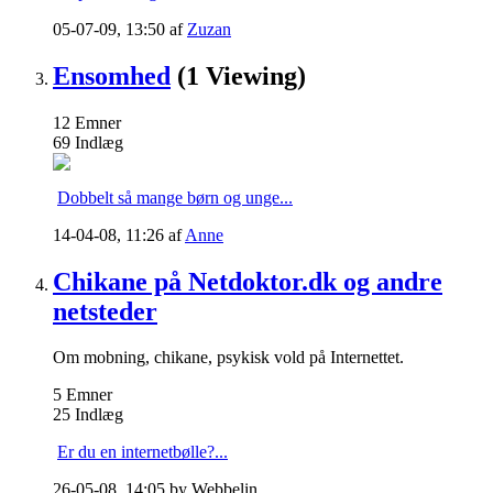
05-07-09,
13:50
af
Zuzan
Ensomhed
(1 Viewing)
12
Emner
69
Indlæg
Dobbelt så mange børn og unge...
14-04-08,
11:26
af
Anne
Chikane på Netdoktor.dk og andre
netsteder
Om mobning, chikane, psykisk vold på Internettet.
5
Emner
25
Indlæg
Er du en internetbølle?...
26-05-08,
14:05
by Webbelin