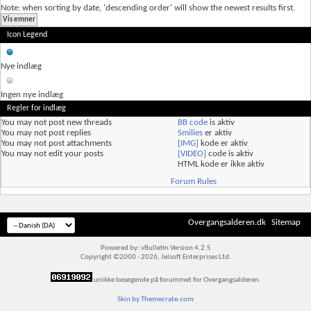
Note: when sorting by date, 'descending order' will show the newest results first.
Icon Legend
Nye indlæg
Ingen nye indlæg
Regler for indlæg
You
may not
post new threads
BB code
is
aktiv
You
may not
post replies
Smilies
er
aktiv
You
may not
post attachments
[IMG]
kode er
aktiv
You
may not
edit your posts
[VIDEO]
code is
aktiv
HTML kode er
ikke aktiv
Forum Rules
Overgangsalderen.dk
Sitemap
Powered by: vBulletin Version 4.2.5
Copyright ©2000 - 2026, Jelsoft Enterprises Ltd.
unikke besøgende på forummet for Overgangsalderen.
Skin by Themecrate.com