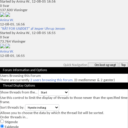
Started by
Anina W.
, 12-08-05 16:56
0
Svar
137,600
Visninger
Anina W.
12-08-05,
16:56
"RÅT FOR USØDET" af Jesper Uhrup Jensen
Started by
Anina W.
, 12-08-05 16:55
0
Svar
73,764
Visninger
Anina W.
12-08-05,
16:55
Quick Navigation
Om kost og vægt
Top
Forum Information and Options
Users Browsing this Forum
There are currently
2 users browsing this forum
. (0 medlemmer & 2 gæster)
Thread Display Options
Show threads from the...
Use this control to limit the display of threads to those newer than the specified time
frame.
Sort threads by:
Allows you to choose the data by which the thread list will be sorted.
Order threads in...
Stigende
Faldende