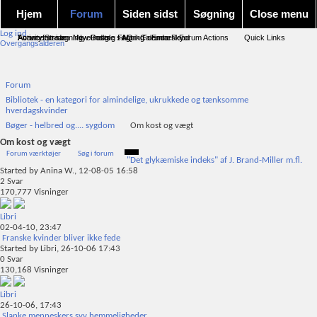
Hjem
Forum
Siden sidst
Søgning
Close menu
Log ind
Forum forside
Activity Stream
Avanceret søgning
New Posts
Nye indlæg
Google søgning
FAQ
Mark Forums Read
Calendar
Emnesky
Forum Actions
Quick Links
Overgangsalderen
Forum
Bibliotek - en kategori for almindelige, ukrukkede og tænksomme
hverdagskvinder
Bøger - helbred og.... sygdom
Om kost og vægt
Om kost og vægt
Forum værktøjer
Søg i forum
"Det glykæmiske indeks" af J. Brand-Miller m.fl.
Started by
Anina W.
, 12-08-05 16:58
2
Svar
170,777
Visninger
Libri
02-04-10,
23:47
Franske kvinder bliver ikke fede
Started by
Libri
, 26-10-06 17:43
0
Svar
130,168
Visninger
Libri
26-10-06,
17:43
Slanke menneskers syv hemmeligheder