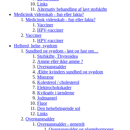
Links
Alternativ behandling af lavt stofskifte
Medicinsk videnskab - fup eller fakta?
Medicinsk videnskab - fup eller fakta?
Vacciner
HPV-vacciner
Vacciner
HPV-vacciner
Helbred, helse, sygdom
Sundhed og sygdom - løst og fast om....
Stofskifte, Thyreoidea
Amme eller ikke amme ?
Overgangsalder
Ældre kvinders sundhed og sygdom
Migræne
Kolesterol / cholesterol
Elektrochokskader
Kviksølv i tænderne
Jodmangel
Fluor
Den helsebringende sol
Links
Overgangsalder
Overgangsalder - generelt
Overgangsalder og plantehormoner