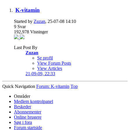
K-vitamin
Started by
Zuzan
, 25-07-08 14:10
9
Svar
192,978
Visninger
Last Post By
Zuzan
Se profil
View Forum Posts
View Articles
21-09-09,
22:33
Quick Navigation
Forum: K-vitamin
Top
Områder
Medlem kontrolpanel
Beskeder
Abonnementer
Online brugere
Søg i fora
Forum startside