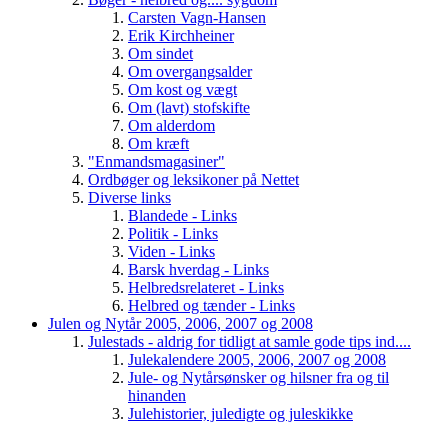
Carsten Vagn-Hansen
Erik Kirchheiner
Om sindet
Om overgangsalder
Om kost og vægt
Om (lavt) stofskifte
Om alderdom
Om kræft
"Enmandsmagasiner"
Ordbøger og leksikoner på Nettet
Diverse links
Blandede - Links
Politik - Links
Viden - Links
Barsk hverdag - Links
Helbredsrelateret - Links
Helbred og tænder - Links
Julen og Nytår 2005, 2006, 2007 og 2008
Julestads - aldrig for tidligt at samle gode tips ind....
Julekalendere 2005, 2006, 2007 og 2008
Jule- og Nytårsønsker og hilsner fra og til
hinanden
Julehistorier, juledigte og juleskikke