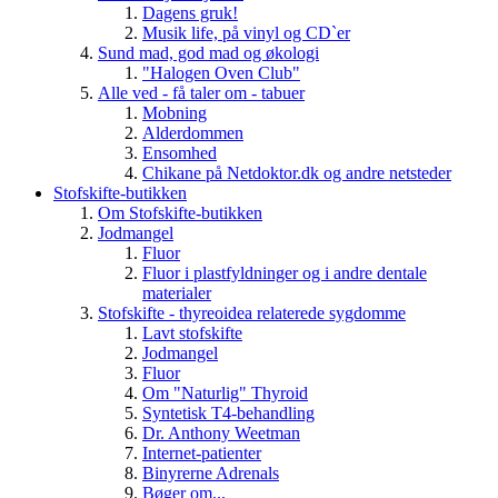
Dagens gruk!
Musik life, på vinyl og CD`er
Sund mad, god mad og økologi
"Halogen Oven Club"
Alle ved - få taler om - tabuer
Mobning
Alderdommen
Ensomhed
Chikane på Netdoktor.dk og andre netsteder
Stofskifte-butikken
Om Stofskifte-butikken
Jodmangel
Fluor
Fluor i plastfyldninger og i andre dentale
materialer
Stofskifte - thyreoidea relaterede sygdomme
Lavt stofskifte
Jodmangel
Fluor
Om "Naturlig" Thyroid
Syntetisk T4-behandling
Dr. Anthony Weetman
Internet-patienter
Binyrerne Adrenals
Bøger om...