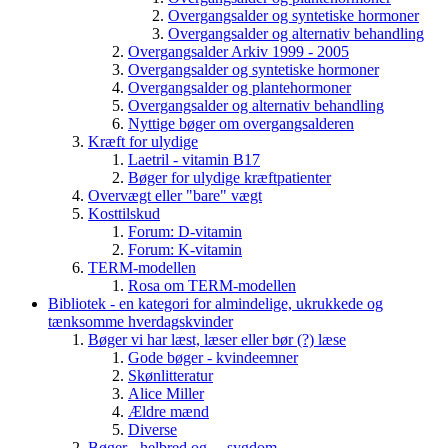
Overgangsalder og syntetiske hormoner
Overgangsalder og alternativ behandling
Overgangsalder Arkiv 1999 - 2005
Overgangsalder og syntetiske hormoner
Overgangsalder og plantehormoner
Overgangsalder og alternativ behandling
Nyttige bøger om overgangsalderen
Kræft for ulydige
Laetril - vitamin B17
Bøger for ulydige kræftpatienter
Overvægt eller "bare" vægt
Kosttilskud
Forum: D-vitamin
Forum: K-vitamin
TERM-modellen
Rosa om TERM-modellen
Bibliotek - en kategori for almindelige, ukrukkede og
tænksomme hverdagskvinder
Bøger vi har læst, læser eller bør (?) læse
Gode bøger - kvindeemner
Skønlitteratur
Alice Miller
Ældre mænd
Diverse
Bøger - helbred og.... sygdom