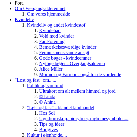
Fora
Om Overgangsalderen.net
Om vores hjemmeside
Kvindeliv
Kvindeliv og andet kvindestof
Kvindehad
Vold mod kvinder
Far-Forening
Bemærkelsesværdige kvinder
Feminismens sande ansigt
Gode bøger - kvindeemner
Nyttige bøger - Overgangsalderen
Alice Miller
Mormor og Farmor - også for de vordende
"Løst og fast" om......
Politik og samfund
Ultrakort om alt mellem himmel og jord
© Linda
© Anina
"Løst og fast" - blandet landhandel
Hos Sol
Uge-horoskop, biorytmer, drømmesymboler....
Tips og ideer
Bortgives
Kultur i øjenhøjde....