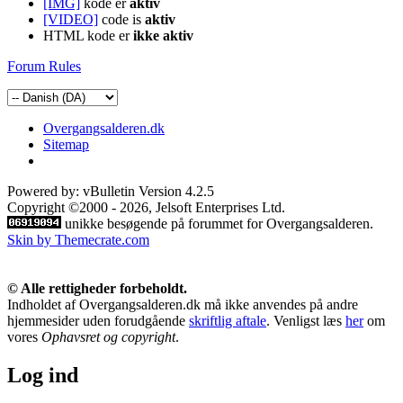
[IMG]
kode er
aktiv
[VIDEO]
code is
aktiv
HTML kode er
ikke aktiv
Forum Rules
Overgangsalderen.dk
Sitemap
Powered by: vBulletin Version 4.2.5
Copyright ©2000 - 2026, Jelsoft Enterprises Ltd.
unikke besøgende på forummet for Overgangsalderen.
Skin by Themecrate.com
© Alle rettigheder forbeholdt.
Indholdet af Overgangsalderen.dk må ikke anvendes på andre
hjemmesider uden forudgående
skriftlig aftale
. Venligst læs
her
om
vores
Ophavsret og copyright
.
Log ind