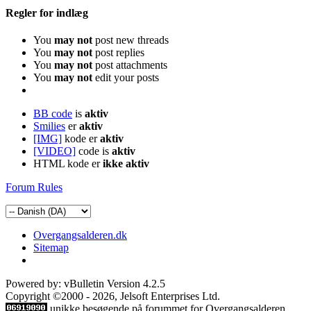
Regler for indlæg
You
may not
post new threads
You
may not
post replies
You
may not
post attachments
You
may not
edit your posts
BB code
is
aktiv
Smilies
er
aktiv
[IMG]
kode er
aktiv
[VIDEO]
code is
aktiv
HTML kode er
ikke aktiv
Forum Rules
Overgangsalderen.dk
Sitemap
Powered by: vBulletin Version 4.2.5
Copyright ©2000 - 2026, Jelsoft Enterprises Ltd.
unikke besøgende på forummet for Overgangsalderen.