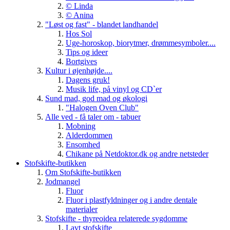
© Linda
© Anina
"Løst og fast" - blandet landhandel
Hos Sol
Uge-horoskop, biorytmer, drømmesymboler....
Tips og ideer
Bortgives
Kultur i øjenhøjde....
Dagens gruk!
Musik life, på vinyl og CD`er
Sund mad, god mad og økologi
"Halogen Oven Club"
Alle ved - få taler om - tabuer
Mobning
Alderdommen
Ensomhed
Chikane på Netdoktor.dk og andre netsteder
Stofskifte-butikken
Om Stofskifte-butikken
Jodmangel
Fluor
Fluor i plastfyldninger og i andre dentale
materialer
Stofskifte - thyreoidea relaterede sygdomme
Lavt stofskifte