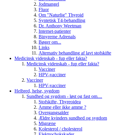
Jodmangel
Fluor
Om "Naturlig" Thyroid
Syntetisk T4-behandling
Dr. Anthony Weetman
Internet-patienter
Binyrerne Adrenals
Bøger om...
Links
Alternativ behandling af lavt stofskifte
Medicinsk videnskab - fup eller fakta?
Medicinsk videnskab - fup eller fakta?
Vacciner
HPV-vacciner
Vacciner
HPV-vacciner
Helbred, helse, sygdom
Sundhed og sygdom - løst og fast om....
Stofskifte, Thyreoidea
Amme eller ikke amme ?
Overgangsalder
Ældre kvinders sundhed og sygdom
Migræne
Kolesterol / cholesterol
Elektrochokskader