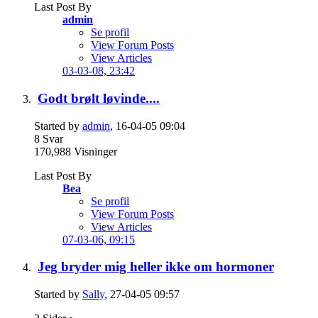
Last Post By
admin
Se profil
View Forum Posts
View Articles
03-03-08,
23:42
Godt brølt løvinde....
Started by
admin
, 16-04-05 09:04
8
Svar
170,988
Visninger
Last Post By
Bea
Se profil
View Forum Posts
View Articles
07-03-06,
09:15
Jeg bryder mig heller ikke om hormoner
Started by
Sally
, 27-04-05 09:57