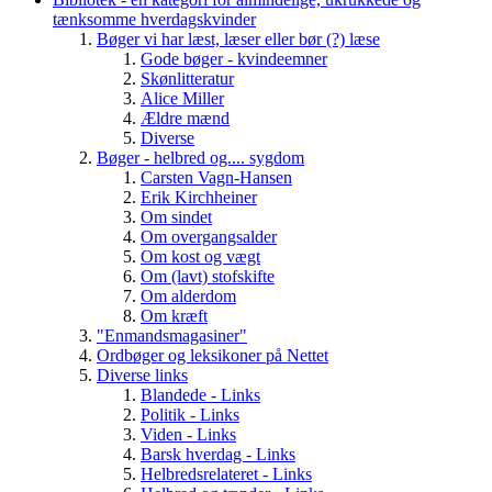
tænksomme hverdagskvinder
Bøger vi har læst, læser eller bør (?) læse
Gode bøger - kvindeemner
Skønlitteratur
Alice Miller
Ældre mænd
Diverse
Bøger - helbred og.... sygdom
Carsten Vagn-Hansen
Erik Kirchheiner
Om sindet
Om overgangsalder
Om kost og vægt
Om (lavt) stofskifte
Om alderdom
Om kræft
"Enmandsmagasiner"
Ordbøger og leksikoner på Nettet
Diverse links
Blandede - Links
Politik - Links
Viden - Links
Barsk hverdag - Links
Helbredsrelateret - Links