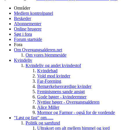
Områder
Medlem kontrolpanel
Beskeder
Abonnementer
Online brugere
Søg i fora
Forum startside
Fora
Om Overgangsalderen.net
Om vores hjemmeside
Kvindeliv
Kvindeliv og andet kvindestof
Kvindehad
Vold mod kvinder
Far-Forening
Bemærkelsesværdige kvinder
Feminismens sande ansigt
Gode bøger - kvindeemner
Nyttige bøger - Overgangsalderen
Alice Miller
Mormor og Farmor - også for de vordende
"Løst og fast" om......
Politik og samfund
Ultrakort om alt mellem himmel og jord