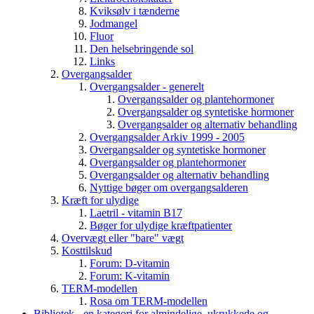
Kviksølv i tænderne
Jodmangel
Fluor
Den helsebringende sol
Links
Overgangsalder
Overgangsalder - generelt
Overgangsalder og plantehormoner
Overgangsalder og syntetiske hormoner
Overgangsalder og alternativ behandling
Overgangsalder Arkiv 1999 - 2005
Overgangsalder og syntetiske hormoner
Overgangsalder og plantehormoner
Overgangsalder og alternativ behandling
Nyttige bøger om overgangsalderen
Kræft for ulydige
Laetril - vitamin B17
Bøger for ulydige kræftpatienter
Overvægt eller "bare" vægt
Kosttilskud
Forum: D-vitamin
Forum: K-vitamin
TERM-modellen
Rosa om TERM-modellen
Bibliotek - en kategori for almindelige, ukrukkede og