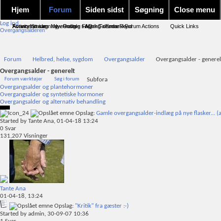
Hjem
Forum
Siden sidst
Søgning
Close menu
Log ind
Forum forside
Activity Stream
Avanceret søgning
New Posts
Nye indlæg
Google søgning
FAQ
Mark Forums Read
Calendar
Emnesky
Forum Actions
Quick Links
Overgangsalderen
Forum
Helbred, helse, sygdom
Overgangsalder
Overgangsalder - generel
Overgangsalder - generelt
Forum værktøjer
Søg i forum
Subfora
Overgangsalder og plantehormoner
Overgangsalder og syntetiske hormoner
Overgangsalder og alternativ behandling
Opslag:
Gamle overgangsalder-indlæg på nye flasker... (a
Started by
Tante Ana
, 01-04-18 13:24
0
Svar
131,207
Visninger
Tante Ana
01-04-18,
13:24
Opslag:
"Kritik" fra gæster :-)
Started by
admin
, 30-09-07 10:36