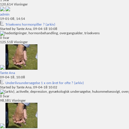
1
Svar
120,614
Visninger
admin
19-01-08,
14:54
Trisekvens hormonpiller ? (arkiv)
Started by
Tante Ana
, 09-04-18 10:08
0
Svar
125,518
Visninger
Tante Ana
09-04-18,
10:08
Underlivsundersøgelse 1 x om året for ofte ? (arkiv)
Started by
Tante Ana
, 09-04-18 10:02
0
Svar
98,581
Visninger