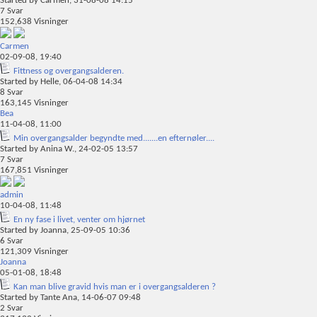
Started by
Carmen
, 31-08-08 14:15
7
Svar
152,638
Visninger
Carmen
02-09-08,
19:40
Fittness og overgangsalderen.
Started by
Helle
, 06-04-08 14:34
8
Svar
163,145
Visninger
Bea
11-04-08,
11:00
Min overgangsalder begyndte med.......en efternøler....
Started by
Anina W.
, 24-02-05 13:57
7
Svar
167,851
Visninger
admin
10-04-08,
11:48
En ny fase i livet, venter om hjørnet
Started by
Joanna
, 25-09-05 10:36
6
Svar
121,309
Visninger
Joanna
05-01-08,
18:48
Kan man blive gravid hvis man er i overgangsalderen ?
Started by
Tante Ana
, 14-06-07 09:48
2
Svar