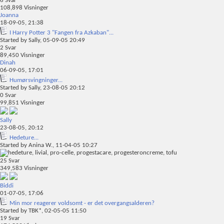
6
Svar
108,898
Visninger
Joanna
18-09-05,
21:38
I Harry Potter 3 "Fangen fra Azkaban"...
Started by
Sally
, 05-09-05 20:49
2
Svar
89,450
Visninger
Dinah
06-09-05,
17:01
Humørsvingninger...
Started by
Sally
, 23-08-05 20:12
0
Svar
99,851
Visninger
Sally
23-08-05,
20:12
Hedeture...
Started by
Anina W.
, 11-04-05 10:27
25
Svar
349,583
Visninger
Biddi
01-07-05,
17:06
Min mor reagerer voldsomt - er det overgangsalderen?
Started by
TBK*
, 02-05-05 11:50
19
Svar