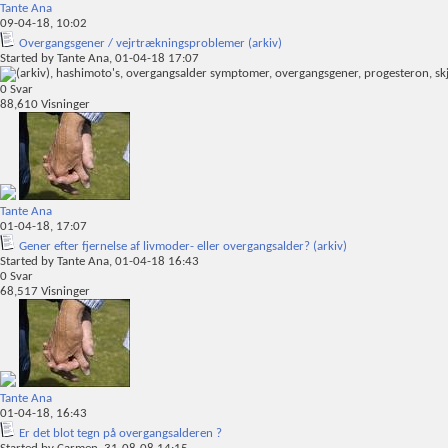
Tante Ana
09-04-18,
10:02
Overgangsgener / vejrtrækningsproblemer (arkiv)
Started by
Tante Ana
, 01-04-18 17:07
0
Svar
88,610
Visninger
Tante Ana
01-04-18,
17:07
Gener efter fjernelse af livmoder- eller overgangsalder? (arkiv)
Started by
Tante Ana
, 01-04-18 16:43
0
Svar
68,517
Visninger
Tante Ana
01-04-18,
16:43
Er det blot tegn på overgangsalderen ?