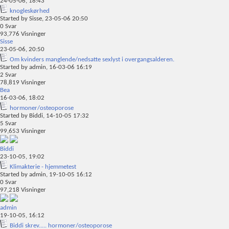
24-05-06,
18:43
knogleskørhed
Started by
Sisse
, 23-05-06 20:50
0
Svar
93,776
Visninger
Sisse
23-05-06,
20:50
Om kvinders manglende/nedsatte sexlyst i overgangsalderen.
Started by
admin
, 16-03-06 16:19
2
Svar
78,819
Visninger
Bea
16-03-06,
18:02
hormoner/osteoporose
Started by
Biddi
, 14-10-05 17:32
5
Svar
99,653
Visninger
Biddi
23-10-05,
19:02
Klimakterie - hjemmetest
Started by
admin
, 19-10-05 16:12
0
Svar
97,218
Visninger
admin
19-10-05,
16:12
Biddi skrev..... hormoner/osteoporose