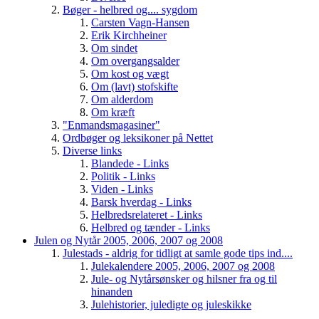
Bøger - helbred og.... sygdom
Carsten Vagn-Hansen
Erik Kirchheiner
Om sindet
Om overgangsalder
Om kost og vægt
Om (lavt) stofskifte
Om alderdom
Om kræft
"Enmandsmagasiner"
Ordbøger og leksikoner på Nettet
Diverse links
Blandede - Links
Politik - Links
Viden - Links
Barsk hverdag - Links
Helbredsrelateret - Links
Helbred og tænder - Links
Julen og Nytår 2005, 2006, 2007 og 2008
Julestads - aldrig for tidligt at samle gode tips ind....
Julekalendere 2005, 2006, 2007 og 2008
Jule- og Nytårsønsker og hilsner fra og til
hinanden
Julehistorier, juledigte og juleskikke