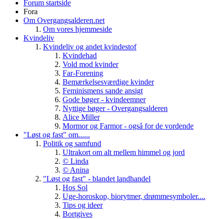
Forum startside
Fora
Om Overgangsalderen.net
Om vores hjemmeside
Kvindeliv
Kvindeliv og andet kvindestof
Kvindehad
Vold mod kvinder
Far-Forening
Bemærkelsesværdige kvinder
Feminismens sande ansigt
Gode bøger - kvindeemner
Nyttige bøger - Overgangsalderen
Alice Miller
Mormor og Farmor - også for de vordende
"Løst og fast" om......
Politik og samfund
Ultrakort om alt mellem himmel og jord
© Linda
© Anina
"Løst og fast" - blandet landhandel
Hos Sol
Uge-horoskop, biorytmer, drømmesymboler....
Tips og ideer
Bortgives