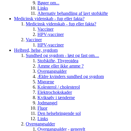
Bøger om...
Links
Alternativ behandling af lavt stofskifte
Medicinsk videnskab - fup eller fakta?
Medicinsk videnskab - fup eller fakta?
Vacciner
HPV-vacciner
Vacciner
HPV-vacciner
Helbred, helse, sygdom
Sundhed og sygdom - løst og fast om....
Stofskifte, Thyreoidea
Amme eller ikke amme ?
Overgangsalder
Ældre kvinders sundhed og sygdom
Migræne
Kolesterol / cholesterol
Elektrochokskader
Kviksølv i tænderne
Jodmangel
Fluor
Den helsebringende sol
Links
Overgangsalder
Overgangsalder - generelt