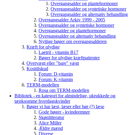
Overgangsalder og plantehormoner
Overgangsalder og syntetiske hormoner
Overgangsalder og alternativ behandling
Overgangsalder Arkiv 1999 - 2005
Overgangsalder og syntetiske hormoner
Overgangsalder og plantehormoner
Overgangsalder og alternativ behandling
Nyttige bøger om overgangsalderen
Kræft for ulydige
Laetril - vitamin B17
Bøger for ulydige kræftpatienter
Overvægt eller "bare" vægt
Kosttilskud
Forum: D-vitamin
Forum: K-vitamin
TERM-modellen
Rosa om TERM-modellen
Bibliotek - en kategori for almindelige, ukrukkede og
tænksomme hverdagskvinder
Bøger vi har læst, læser eller bør (?) læse
Gode bøger - kvindeemner
Skønlitteratur
Alice Miller
Ældre mænd
Diverse