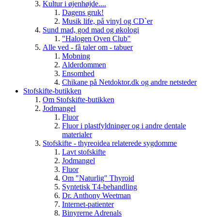
Kultur i øjenhøjde....
Dagens gruk!
Musik life, på vinyl og CD`er
Sund mad, god mad og økologi
"Halogen Oven Club"
Alle ved - få taler om - tabuer
Mobning
Alderdommen
Ensomhed
Chikane på Netdoktor.dk og andre netsteder
Stofskifte-butikken
Om Stofskifte-butikken
Jodmangel
Fluor
Fluor i plastfyldninger og i andre dentale
materialer
Stofskifte - thyreoidea relaterede sygdomme
Lavt stofskifte
Jodmangel
Fluor
Om "Naturlig" Thyroid
Syntetisk T4-behandling
Dr. Anthony Weetman
Internet-patienter
Binyrerne Adrenals