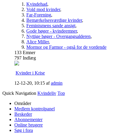
Kvindehad
,
Vold mod kvinder
,
Far-Forening
,
Bemærkelsesværdige kvinder
,
Feminismens sande ansigt
,
Gode bøger - kvindeemner
,
Nyttige bøger - Overgangsalderen
,
Alice Miller
,
Mormor og Farmor - også for de vordende
133
Emner
797
Indlæg
Kvinder i Krise
12-12-20,
10:15
af
admin
Quick Navigation
Kvindeliv
Top
Områder
Medlem kontrolpanel
Beskeder
Abonnementer
Online brugere
Søg i fora