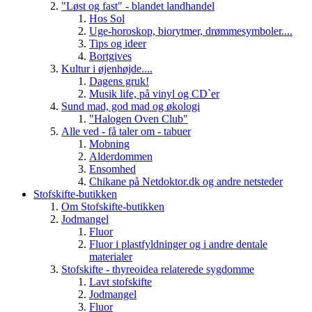
"Løst og fast" - blandet landhandel
Hos Sol
Uge-horoskop, biorytmer, drømmesymboler....
Tips og ideer
Bortgives
Kultur i øjenhøjde....
Dagens gruk!
Musik life, på vinyl og CD`er
Sund mad, god mad og økologi
"Halogen Oven Club"
Alle ved - få taler om - tabuer
Mobning
Alderdommen
Ensomhed
Chikane på Netdoktor.dk og andre netsteder
Stofskifte-butikken
Om Stofskifte-butikken
Jodmangel
Fluor
Fluor i plastfyldninger og i andre dentale
materialer
Stofskifte - thyreoidea relaterede sygdomme
Lavt stofskifte
Jodmangel
Fluor