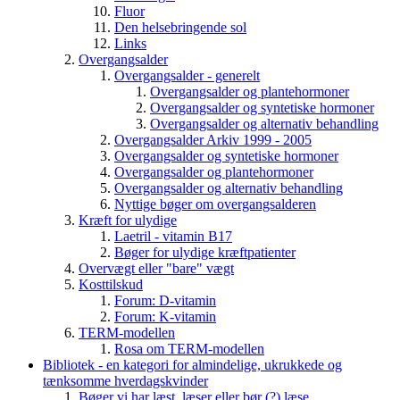
Fluor
Den helsebringende sol
Links
Overgangsalder
Overgangsalder - generelt
Overgangsalder og plantehormoner
Overgangsalder og syntetiske hormoner
Overgangsalder og alternativ behandling
Overgangsalder Arkiv 1999 - 2005
Overgangsalder og syntetiske hormoner
Overgangsalder og plantehormoner
Overgangsalder og alternativ behandling
Nyttige bøger om overgangsalderen
Kræft for ulydige
Laetril - vitamin B17
Bøger for ulydige kræftpatienter
Overvægt eller "bare" vægt
Kosttilskud
Forum: D-vitamin
Forum: K-vitamin
TERM-modellen
Rosa om TERM-modellen
Bibliotek - en kategori for almindelige, ukrukkede og
tænksomme hverdagskvinder
Bøger vi har læst, læser eller bør (?) læse