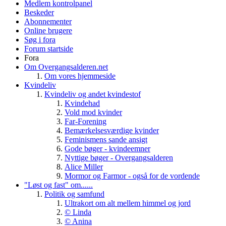
Medlem kontrolpanel
Beskeder
Abonnementer
Online brugere
Søg i fora
Forum startside
Fora
Om Overgangsalderen.net
Om vores hjemmeside
Kvindeliv
Kvindeliv og andet kvindestof
Kvindehad
Vold mod kvinder
Far-Forening
Bemærkelsesværdige kvinder
Feminismens sande ansigt
Gode bøger - kvindeemner
Nyttige bøger - Overgangsalderen
Alice Miller
Mormor og Farmor - også for de vordende
"Løst og fast" om......
Politik og samfund
Ultrakort om alt mellem himmel og jord
© Linda
© Anina