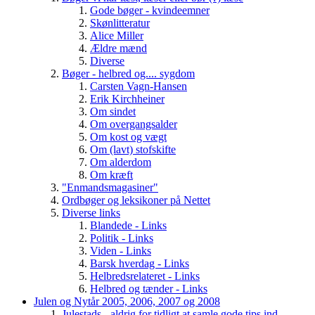
Gode bøger - kvindeemner
Skønlitteratur
Alice Miller
Ældre mænd
Diverse
Bøger - helbred og.... sygdom
Carsten Vagn-Hansen
Erik Kirchheiner
Om sindet
Om overgangsalder
Om kost og vægt
Om (lavt) stofskifte
Om alderdom
Om kræft
"Enmandsmagasiner"
Ordbøger og leksikoner på Nettet
Diverse links
Blandede - Links
Politik - Links
Viden - Links
Barsk hverdag - Links
Helbredsrelateret - Links
Helbred og tænder - Links
Julen og Nytår 2005, 2006, 2007 og 2008
Julestads - aldrig for tidligt at samle gode tips ind....