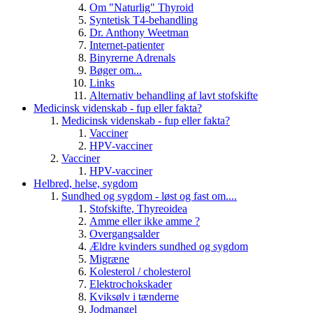
Om "Naturlig" Thyroid
Syntetisk T4-behandling
Dr. Anthony Weetman
Internet-patienter
Binyrerne Adrenals
Bøger om...
Links
Alternativ behandling af lavt stofskifte
Medicinsk videnskab - fup eller fakta?
Medicinsk videnskab - fup eller fakta?
Vacciner
HPV-vacciner
Vacciner
HPV-vacciner
Helbred, helse, sygdom
Sundhed og sygdom - løst og fast om....
Stofskifte, Thyreoidea
Amme eller ikke amme ?
Overgangsalder
Ældre kvinders sundhed og sygdom
Migræne
Kolesterol / cholesterol
Elektrochokskader
Kviksølv i tænderne
Jodmangel