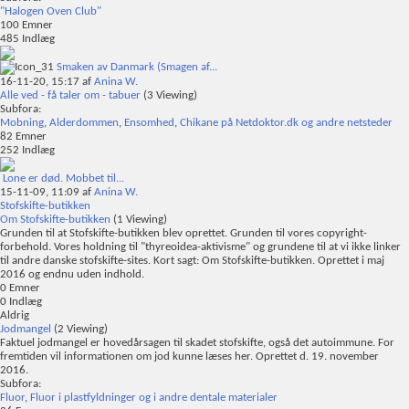
"Halogen Oven Club"
100
Emner
485
Indlæg
Smaken av Danmark (Smagen af...
16-11-20,
15:17
af
Anina W.
Alle ved - få taler om - tabuer
(3 Viewing)
Subfora:
Mobning
,
Alderdommen
,
Ensomhed
,
Chikane på Netdoktor.dk og andre netsteder
82
Emner
252
Indlæg
Lone er død. Mobbet til...
15-11-09,
11:09
af
Anina W.
Stofskifte-butikken
Om Stofskifte-butikken
(1 Viewing)
Grunden til at Stofskifte-butikken blev oprettet. Grunden til vores copyright-
forbehold. Vores holdning til "thyreoidea-aktivisme" og grundene til at vi ikke linker
til andre danske stofskifte-sites. Kort sagt: Om Stofskifte-butikken. Oprettet i maj
2016 og endnu uden indhold.
0
Emner
0
Indlæg
Aldrig
Jodmangel
(2 Viewing)
Faktuel jodmangel er hovedårsagen til skadet stofskifte, også det autoimmune. For
fremtiden vil informationen om jod kunne læses her. Oprettet d. 19. november
2016.
Subfora:
Fluor
,
Fluor i plastfyldninger og i andre dentale materialer