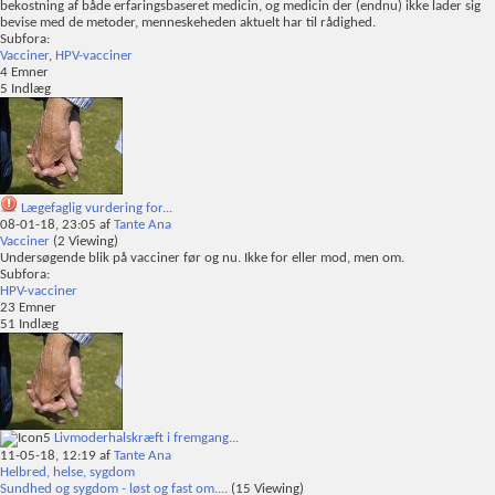
bekostning af både erfaringsbaseret medicin, og medicin der (endnu) ikke lader sig
bevise med de metoder, menneskeheden aktuelt har til rådighed.
Subfora:
Vacciner
,
HPV-vacciner
4
Emner
5
Indlæg
Lægefaglig vurdering for...
08-01-18,
23:05
af
Tante Ana
Vacciner
(2 Viewing)
Undersøgende blik på vacciner før og nu. Ikke for eller mod, men om.
Subfora:
HPV-vacciner
23
Emner
51
Indlæg
Livmoderhalskræft i fremgang...
11-05-18,
12:19
af
Tante Ana
Helbred, helse, sygdom
Sundhed og sygdom - løst og fast om....
(15 Viewing)