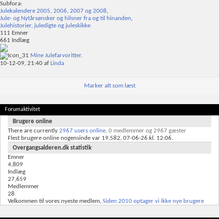
Subfora:
Julekalendere 2005, 2006, 2007 og 2008
,
Jule- og Nytårsønsker og hilsner fra og til hinanden
,
Julehistorier, juledigte og juleskikke
111
Emner
661
Indlæg
Mine Julefarvoritter.
10-12-09,
21:40
af
Linda
Marker alt som læst
Forumaktivitet
Brugere online
There are currently
2967 users online
.
0 medlemmer og 2967 gæster
Flest brugere online nogensinde var 19,582, 07-06-26 kl. 12:06.
Overgangsalderen.dk statistik
Emner
4,809
Indlæg
27,659
Medlemmer
28
Velkommen til vores nyeste medlem,
Siden 2010 optager vi ikke nye brugere