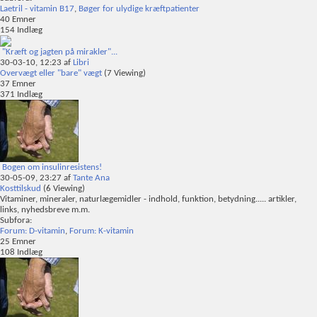
Laetril - vitamin B17
,
Bøger for ulydige kræftpatienter
40
Emner
154
Indlæg
"Kræft og jagten på mirakler"...
30-03-10,
12:23
af
Libri
Overvægt eller "bare" vægt
(7 Viewing)
37
Emner
371
Indlæg
Bogen om insulinresistens!
30-05-09,
23:27
af
Tante Ana
Kosttilskud
(6 Viewing)
Vitaminer, mineraler, naturlægemidler - indhold, funktion, betydning..... artikler,
links, nyhedsbreve m.m.
Subfora:
Forum: D-vitamin
,
Forum: K-vitamin
25
Emner
108
Indlæg