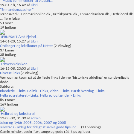
”Musik som medicin” af Audun...
19-01-18,
16:42
af
Libri
"Enmandsmagasiner"
Jernesalt.dk , Denmarkonline.dk , Kritiskportal.dk , Enmandsavisen.dk , Detfrieord.dk
... flere følger
5
Emner
19
Indlæg
JERNESALT /ved Ejvind...
14-01-20,
15:27
af
Libri
Ordbøger og leksikoner på Nettet
(2 Viewing)
37
Emner
38
Indlæg
Erhvervsleksikon
16-12-08,
23:03
af
Libri
Diverse links
(7 Viewing)
Vær opmærksom på at de fleste links i denne "historiske afdeling" er sandsynligvis
døde.
Subfora:
Blandede - Links
,
Politik - Links
,
Viden - Links
,
Barsk hverdag - Links
,
Helbredsrelateret - Links
,
Helbred og tænder - Links
85
Emner
169
Indlæg
Helbred og kolesterol
12-08-09,
01:39
af
admin
Julen og Nytår 2005, 2006, 2007 og 2008
Julestads - aldrig for tidligt at samle gode tips ind....
(11 Viewing)
Gamle minder, opskrifter, sange og gode råd, tips og ideer.