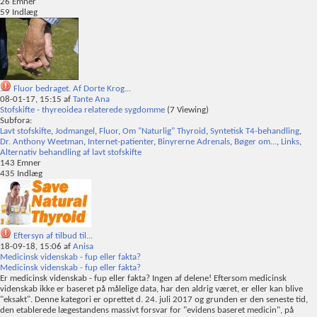
26
Emner
59
Indlæg
Fluor bedraget. Af Dorte Krog...
08-01-17,
15:15
af
Tante Ana
Stofskifte - thyreoidea relaterede sygdomme
(7 Viewing)
Subfora:
Lavt stofskifte
,
Jodmangel
,
Fluor
,
Om "Naturlig" Thyroid
,
Syntetisk T4-behandling
,
Dr. Anthony Weetman
,
Internet-patienter
,
Binyrerne Adrenals
,
Bøger om...
,
Links
,
Alternativ behandling af lavt stofskifte
143
Emner
435
Indlæg
Eftersyn af tilbud til...
18-09-18,
15:06
af
Anisa
Medicinsk videnskab - fup eller fakta?
Medicinsk videnskab - fup eller fakta?
Er medicinsk videnskab - fup eller fakta? Ingen af delene! Eftersom medicinsk
videnskab ikke er baseret på målelige data, har den aldrig været, er eller kan blive
"eksakt". Denne kategori er oprettet d. 24. juli 2017 og grunden er den seneste tid,
den etablerede lægestandens massivt forsvar for "evidens baseret medicin", på