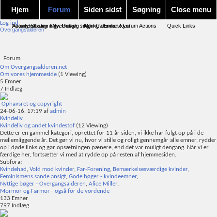
Hjem
Forum
Siden sidst
Søgning
Close menu
Log ind
Forum forside
Activity Stream
Avanceret søgning
New Posts
Nye indlæg
Google søgning
FAQ
Mark Forums Read
Calendar
Emnesky
Forum Actions
Quick Links
Overgangsalderen
Forum
Om Overgangsalderen.net
Om vores hjemmeside
(1 Viewing)
5
Emner
7
Indlæg
Ophavsret og copyright
24-06-16,
17:19
af
admin
Kvindeliv
Kvindeliv og andet kvindestof
(12 Viewing)
Dette er en gammel kategori, oprettet for 11 år siden, vi ikke har fulgt op på i de
mellemliggende år. Det gør vi nu, hvor vi stille og roligt gennemgår alle emner, rydder
op i døde links og gør opsætningen pænere, end det var muligt dengang. Når vi er
færdige her, fortsætter vi med at rydde op på resten af hjemmesiden.
Subfora:
Kvindehad
,
Vold mod kvinder
,
Far-Forening
,
Bemærkelsesværdige kvinder
,
Feminismens sande ansigt
,
Gode bøger - kvindeemner
,
Nyttige bøger - Overgangsalderen
,
Alice Miller
,
Mormor og Farmor - også for de vordende
133
Emner
797
Indlæg