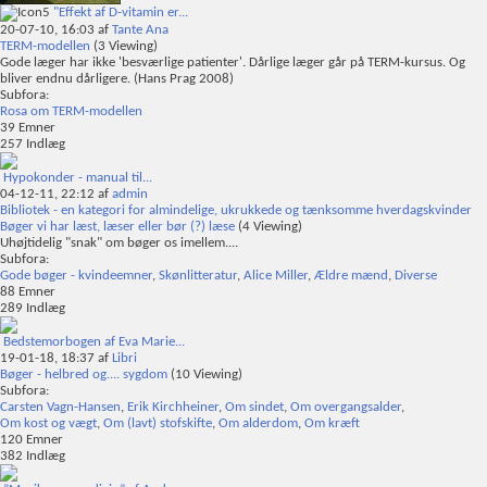
"Effekt af D-vitamin er...
20-07-10,
16:03
af
Tante Ana
TERM-modellen
(3 Viewing)
Gode læger har ikke 'besværlige patienter'. Dårlige læger går på TERM-kursus. Og
bliver endnu dårligere. (Hans Prag 2008)
Subfora:
Rosa om TERM-modellen
39
Emner
257
Indlæg
Hypokonder - manual til...
04-12-11,
22:12
af
admin
Bibliotek - en kategori for almindelige, ukrukkede og tænksomme hverdagskvinder
Bøger vi har læst, læser eller bør (?) læse
(4 Viewing)
Uhøjtidelig "snak" om bøger os imellem....
Subfora:
Gode bøger - kvindeemner
,
Skønlitteratur
,
Alice Miller
,
Ældre mænd
,
Diverse
88
Emner
289
Indlæg
Bedstemorbogen af Eva Marie...
19-01-18,
18:37
af
Libri
Bøger - helbred og.... sygdom
(10 Viewing)
Subfora:
Carsten Vagn-Hansen
,
Erik Kirchheiner
,
Om sindet
,
Om overgangsalder
,
Om kost og vægt
,
Om (lavt) stofskifte
,
Om alderdom
,
Om kræft
120
Emner
382
Indlæg