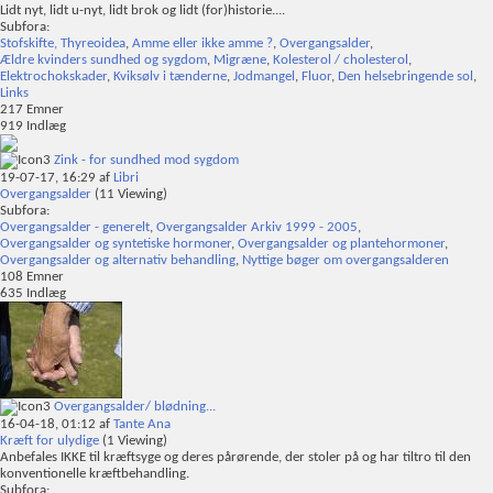
Lidt nyt, lidt u-nyt, lidt brok og lidt (for)historie....
Subfora:
Stofskifte, Thyreoidea
,
Amme eller ikke amme ?
,
Overgangsalder
,
Ældre kvinders sundhed og sygdom
,
Migræne
,
Kolesterol / cholesterol
,
Elektrochokskader
,
Kviksølv i tænderne
,
Jodmangel
,
Fluor
,
Den helsebringende sol
,
Links
217
Emner
919
Indlæg
Zink - for sundhed mod sygdom
19-07-17,
16:29
af
Libri
Overgangsalder
(11 Viewing)
Subfora:
Overgangsalder - generelt
,
Overgangsalder Arkiv 1999 - 2005
,
Overgangsalder og syntetiske hormoner
,
Overgangsalder og plantehormoner
,
Overgangsalder og alternativ behandling
,
Nyttige bøger om overgangsalderen
108
Emner
635
Indlæg
Overgangsalder/ blødning...
16-04-18,
01:12
af
Tante Ana
Kræft for ulydige
(1 Viewing)
Anbefales IKKE til kræftsyge og deres pårørende, der stoler på og har tiltro til den
konventionelle kræftbehandling.
Subfora: