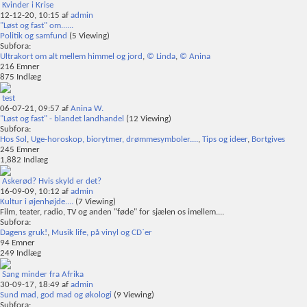
Kvinder i Krise
12-12-20,
10:15
af
admin
"Løst og fast" om......
Politik og samfund
(5 Viewing)
Subfora:
Ultrakort om alt mellem himmel og jord
,
© Linda
,
© Anina
216
Emner
875
Indlæg
test
06-07-21,
09:57
af
Anina W.
"Løst og fast" - blandet landhandel
(12 Viewing)
Subfora:
Hos Sol
,
Uge-horoskop, biorytmer, drømmesymboler....
,
Tips og ideer
,
Bortgives
245
Emner
1,882
Indlæg
Askerød? Hvis skyld er det?
16-09-09,
10:12
af
admin
Kultur i øjenhøjde....
(7 Viewing)
Film, teater, radio, TV og anden "føde" for sjælen os imellem....
Subfora:
Dagens gruk!
,
Musik life, på vinyl og CD`er
94
Emner
249
Indlæg
Sang minder fra Afrika
30-09-17,
18:49
af
admin
Sund mad, god mad og økologi
(9 Viewing)
Subfora: